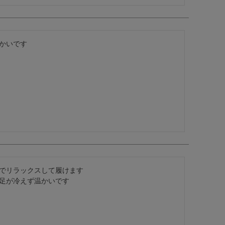
かいです

でリラックスして履けます

足が冷えず温かいです