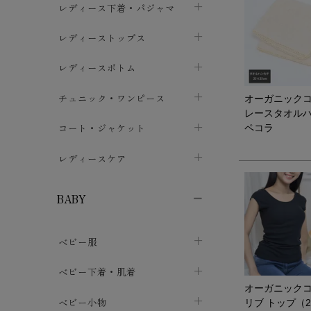
レディース下着・パジャマ
ブラジャー
レディーストップス
chevron_right
ショーツ
カットソー・Tシャツ
レディースボトム
chevron_right
chevron_right
レディースインナー・肌着
シャツ・ブラウス
スカート
chevron_right
チュニック・ワンピース
chevron_right
chevron_right
オーガニック
レースタオル
レギンス・スパッツ
パーカー・スウェット
レディースパンツ
半袖・袖なし
chevron_right
chevron_right
コート・ジャケット
chevron_right
ペコラ
chevron_right
パジャマ・ルームウェア
カーディガン・ボレロ・ベスト
長袖・７分袖
chevron_right
chevron_right
レディースケア
chevron_right
ニット・セーター
chevron_right
布ナプキン
chevron_right
BABY
パンティライナー
chevron_right
ベビー服
紙ナプキン
chevron_right
カバーオール・ロンパース
ベビー下着・肌着
chevron_right
オーガニック
セパレート・上下セット
コンビ肌着
ベビー小物
chevron_right
chevron_right
リブ トップ（