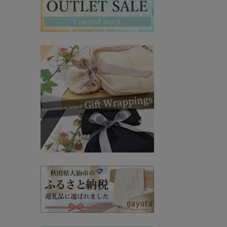
マタニティ・授乳インナー
その他ママ雑貨
chevron_right
chevron_right
妊婦帯・産前産後ガードル
chevron_right
マタニティ・授乳パジャマ
chevron_right