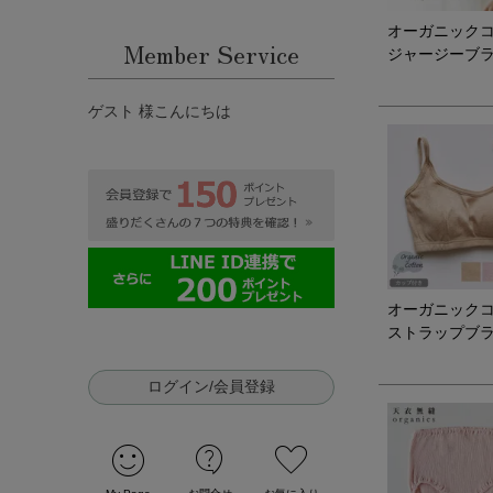
オーガニック
Member Service
ジャージーブ
ゲスト 様こんにちは
オーガニック
ストラップブ
ログイン/会員登録
sentiment_satisfied
contact_support
favorite