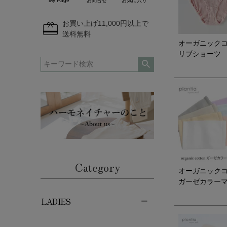
My Page
お問合せ
お気に入り
redeem
お買い上げ11,000円以上で
送料無料
オーガニック
リブショーツ
Category
オーガニック
ガーゼカラー
LADIES