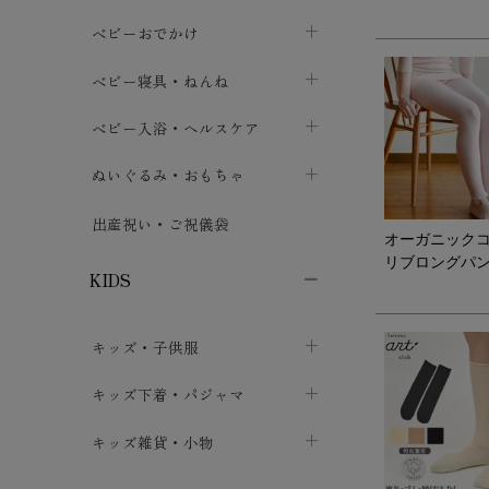
トップス
パンツ・オーバーパンツ
ベビー小物・雑貨
chevron_right
ベビーおでかけ
chevron_right
chevron_right
ボトムス
ボディスーツ
ベビー帽子
ベビーキャリー
chevron_right
chevron_right
ベビー寝具・ねんね
chevron_right
chevron_right
セレモニードレス
短肌着・長肌着
スタイ・よだれかけ
おでかけ用品・カバー・シート
chevron_right
ベビースリーパー
chevron_right
chevron_right
ベビー入浴・ヘルスケア
chevron_right
chevron_right
ワンピース・チュニック
肌着・下着
ミトン・手袋
chevron_right
ベビーパジャマ
chevron_right
ベビーおむつ・おむつカバー
chevron_right
ぬいぐるみ・おもちゃ
chevron_right
chevron_right
上着・アウター
ベビーおむつ・おむつカバー
靴下・タイツ
chevron_right
ベビー布団・シーツ
chevron_right
トレーニングパンツ
chevron_right
ファーストトイ
chevron_right
chevron_right
出産祝い・ご祝儀袋
chevron_right
オーガニック
トレーニングパンツ
レッグウォーマー・サポーター
ベビー枕・カバー
chevron_right
ベビーお風呂・ケア用品
chevron_right
リブロングパ
ぬいぐるみ
chevron_right
chevron_right
chevron_right
KIDS
ベビー・キッズ腹巻
ベビーフェンス・安全用品
ガーゼ・クロス
chevron_right
知育玩具
chevron_right
chevron_right
chevron_right
キッズ・子供服
ブーティ・シューズ
ベビーおくるみ・アフガン
授乳クッション・枕
chevron_right
あみぐるみ
chevron_right
chevron_right
chevron_right
子供トップス
キッズ下着・パジャマ
マフラー
chevron_right
chevron_right
子供カーディガン・ベスト
子供肌着下着
キッズ雑貨・小物
汗取りパッド
chevron_right
chevron_right
chevron_right
子供チュニック・ワンピース
子供靴下
子供帽子
chevron_right
chevron_right
chevron_right