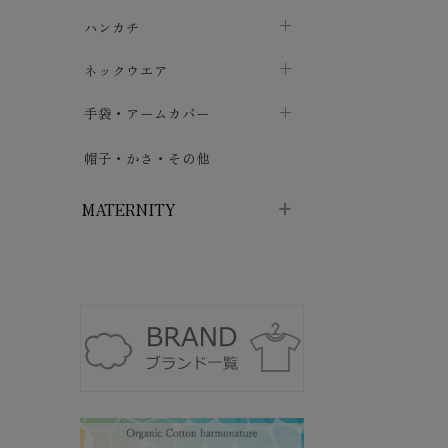
ソックス
巾着・ポーチ
ヨガマット・カーペット
ハンカチ
chevron_right
カイロ・湯たんぽ
chevron_right
chevron_right
chevron_right
ハイソックス
バッグ・ポシェット
タオルハンカチ
chevron_right
ネックウエア
chevron_right
chevron_right
五本指・足袋ソックス
ガーゼハンカチ
マフラー
chevron_right
手袋・アームカバー
chevron_right
chevron_right
タイツ
ハンカチ
ストール
chevron_right
ショート丈
chevron_right
chevron_right
帽子・かさ・その他
chevron_right
レッグウォーマー
ネックカバー・スヌード
chevron_right
ロング丈
chevron_right
chevron_right
MATERNITY
マタニティウェア・授乳服
マタニティウェア・授乳服
授乳下着・パジャマ
chevron_right
マタニティ・授乳ブラジャー
マタ
ニティ・ママ雑貨
chevron_right
授乳パッド
授乳ケープ
chevron_right
chevron_right
マタニティショーツ
授乳クッション・枕
chevron_right
chevron_right