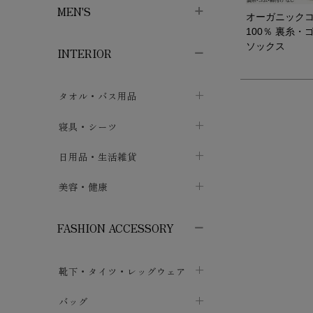
MEN'S
オーガニック
子供ボトムス
子供タイツ・レギンス
子供雑貨
chevron_right
chevron_right
chevron_right
100％ 裏糸・
ソックス
INTERIOR
メンズ下着・パジャマ
子供上着・アウター
子供パジャマ
chevron_right
chevron_right
メンズインナー・肌着
メンズファッション
子供ローブ
chevron_right
chevron_right
タオル・バス用品
ボクサーパンツ
シャツ・カットソー
chevron_right
chevron_right
タオル
寝具・シーツ
chevron_right
ブリーフ
セーター・トレーナー・パーカ
chevron_right
chevron_right
バス用品
ベッドシーツ
日用品・生活雑貨
chevron_right
chevron_right
トランクス
ボトムス
chevron_right
chevron_right
布団カバー・カバーセット
クッション
美容・健康
chevron_right
chevron_right
アンダーパンツ・ももひき
コート・上着
chevron_right
chevron_right
枕・ピローケース
生地・手芸用品
マスク
chevron_right
chevron_right
chevron_right
FASHION ACCESSORY
メンズパジャマ
chevron_right
防水シート
スリッパ・ルームシューズ
コットン・綿棒
chevron_right
chevron_right
chevron_right
靴下・タイツ・レッグウェア
ケット・綿毛布
せっけん・洗剤
ガーゼ
chevron_right
chevron_right
chevron_right
フットカバー・アンクレット
布団
バッグ
その他小物・雑貨
chevron_right
保湿・スキンケア・サポーター
chevron_right
chevron_right
chevron_right