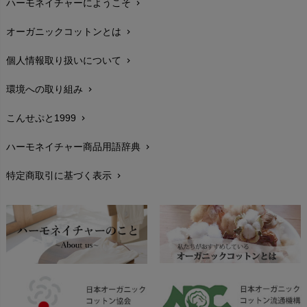
ハーモネイチャーにようこそ
chevron_right
配送と送料
chevron_right
オーガニックコットンとは
chevron_right
在庫状況と発送予定
chevron_right
個人情報取り扱いについて
chevron_right
サイズ・寸法
chevron_right
環境への取り組み
chevron_right
生地・素材
chevron_right
こんせぷと1999
chevron_right
お手入れについて
chevron_right
ハーモネイチャー商品用語辞典
chevron_right
レビューを書こう
chevron_right
特定商取引に基づく表示
chevron_right
返品交換
chevron_right
FAXでのご注文
chevron_right
お問い合わせ
chevron_right