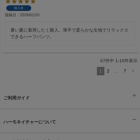
購入者
投稿日
2026/01/10
暑い夏に着用したく購入。薄手で柔らかな生地でリラックス
できるハーフパンツ。
67
件中
1
-
10
件表示
1
2
…
7
ご利用ガイド
ギフトラッピング
chevron_right
ハーモネイチャーについて
お支払い方法
chevron_right