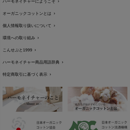
ハーモネイチャーにようこそ
chevron_right
配送と送料
chevron_right
オーガニックコットンとは
chevron_right
在庫状況と発送予定
chevron_right
個人情報取り扱いについて
chevron_right
サイズ・寸法
chevron_right
環境への取り組み
chevron_right
生地・素材
chevron_right
こんせぷと1999
chevron_right
お手入れについて
chevron_right
ハーモネイチャー商品用語辞典
chevron_right
レビューを書こう
chevron_right
特定商取引に基づく表示
chevron_right
返品交換
chevron_right
FAXでのご注文
chevron_right
お問い合わせ
chevron_right