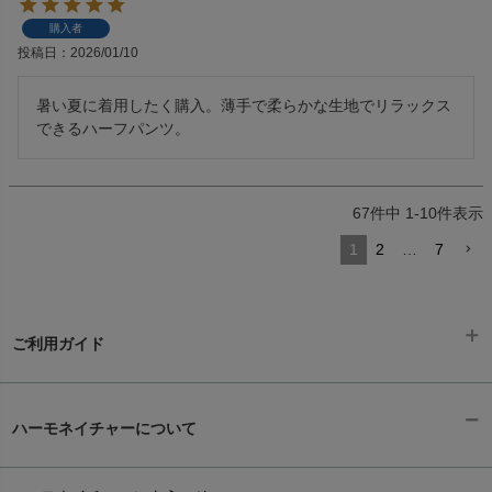
購入者
投稿日
2026/01/10
暑い夏に着用したく購入。薄手で柔らかな生地でリラックス
できるハーフパンツ。
67
件中
1
-
10
件表示
1
2
…
7
ご利用ガイド
ギフトラッピング
chevron_right
ハーモネイチャーについて
お支払い方法
chevron_right