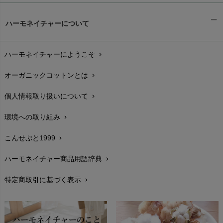
ギフトラッピング
chevron_right
ハーモネイチャーについて
お支払い方法
chevron_right
ハーモネイチャーにようこそ
chevron_right
配送と送料
chevron_right
オーガニックコットンとは
chevron_right
在庫状況と発送予定
chevron_right
個人情報取り扱いについて
chevron_right
サイズ・寸法
chevron_right
環境への取り組み
chevron_right
生地・素材
chevron_right
こんせぷと1999
chevron_right
お手入れについて
chevron_right
ハーモネイチャー商品用語辞典
chevron_right
レビューを書こう
chevron_right
特定商取引に基づく表示
chevron_right
返品交換
chevron_right
FAXでのご注文
chevron_right