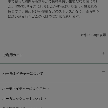
手で触った瞬間から滑らかで気持ち良い生地だなと感じまし
た。H95でLサイズにしましたがすっぽりと優しく包まれる
感じです。締め付けや摩擦などのストレスがなく、後ろ中心
に縫い込まれたゴムのお陰で安定感もあります。
8
件中
1
-
8
件表示
ご利用ガイド
ギフトラッピング
chevron_right
ハーモネイチャーについて
お支払い方法
chevron_right
ハーモネイチャーにようこそ
chevron_right
配送と送料
chevron_right
オーガニックコットンとは
chevron_right
在庫状況と発送予定
chevron_right