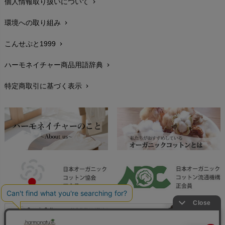
個人情報取り扱いについて
chevron_right
サイズ・寸法
chevron_right
環境への取り組み
chevron_right
生地・素材
chevron_right
こんせぷと1999
chevron_right
お手入れについて
chevron_right
ハーモネイチャー商品用語辞典
chevron_right
レビューを書こう
chevron_right
特定商取引に基づく表示
chevron_right
返品交換
chevron_right
FAXでのご注文
chevron_right
お問い合わせ
chevron_right