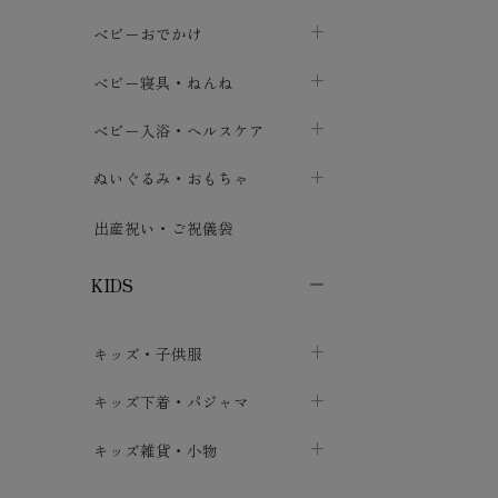
トップス
パンツ・オーバーパンツ
ベビー小物・雑貨
chevron_right
ベビーおでかけ
chevron_right
chevron_right
ボトムス
ボディスーツ
ベビー帽子
ベビーキャリー
chevron_right
chevron_right
ベビー寝具・ねんね
chevron_right
chevron_right
セレモニードレス
短肌着・長肌着
スタイ・よだれかけ
おでかけ用品・カバー・シート
chevron_right
ベビースリーパー
chevron_right
chevron_right
ベビー入浴・ヘルスケア
chevron_right
chevron_right
ワンピース・チュニック
肌着・下着
ミトン・手袋
chevron_right
ベビーパジャマ
chevron_right
ベビーおむつ・おむつカバー
chevron_right
ぬいぐるみ・おもちゃ
chevron_right
chevron_right
上着・アウター
ベビーおむつ・おむつカバー
靴下・タイツ
chevron_right
ベビー布団・シーツ
chevron_right
トレーニングパンツ
chevron_right
ファーストトイ
chevron_right
chevron_right
出産祝い・ご祝儀袋
chevron_right
トレーニングパンツ
レッグウォーマー・サポーター
ベビー枕・カバー
chevron_right
ベビーお風呂・ケア用品
chevron_right
ぬいぐるみ
chevron_right
chevron_right
chevron_right
KIDS
ベビー・キッズ腹巻
ベビーフェンス・安全用品
ガーゼ・クロス
chevron_right
知育玩具
chevron_right
chevron_right
chevron_right
キッズ・子供服
ブーティ・シューズ
ベビーおくるみ・アフガン
授乳クッション・枕
chevron_right
あみぐるみ
chevron_right
chevron_right
chevron_right
子供トップス
キッズ下着・パジャマ
マフラー
chevron_right
chevron_right
子供カーディガン・ベスト
子供肌着下着
キッズ雑貨・小物
汗取りパッド
chevron_right
chevron_right
chevron_right
子供チュニック・ワンピース
子供靴下
子供帽子
chevron_right
chevron_right
chevron_right