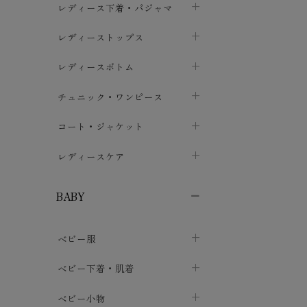
レディース下着・パジャマ
ブラジャー
レディーストップス
chevron_right
ショーツ
カットソー・Tシャツ
レディースボトム
chevron_right
chevron_right
レディースインナー・肌着
シャツ・ブラウス
スカート
chevron_right
チュニック・ワンピース
chevron_right
chevron_right
レギンス・スパッツ
パーカー・スウェット
レディースパンツ
半袖・袖なし
chevron_right
chevron_right
コート・ジャケット
chevron_right
chevron_right
パジャマ・ルームウェア
カーディガン・ボレロ・ベスト
長袖・７分袖
chevron_right
chevron_right
レディースケア
chevron_right
ニット・セーター
chevron_right
布ナプキン
chevron_right
BABY
パンティライナー
chevron_right
ベビー服
紙ナプキン
chevron_right
カバーオール・ロンパース
ベビー下着・肌着
chevron_right
セパレート・上下セット
コンビ肌着
ベビー小物
chevron_right
chevron_right