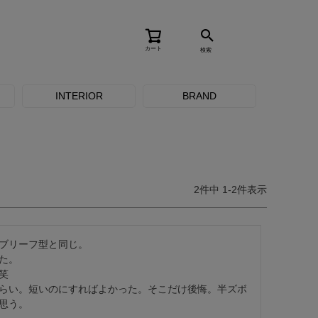
カート
検索
INTERIOR
BRAND
2
件中
1
-
2
件表示
ブリーフ型と同じ。

。



らい。短いのにすればよかった。そこだけ後悔。半ズボ
思う。