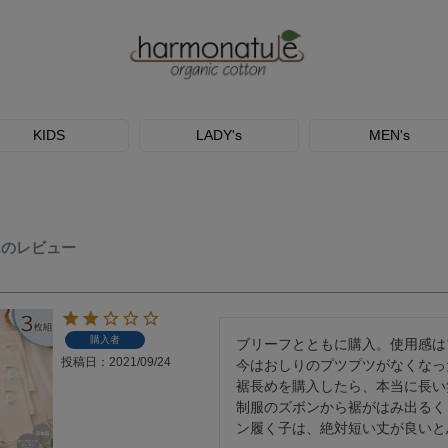
KIDS
LADY's
MEN's
んのレビュー
購入者
ブリーフとともに購入。使用感は
投稿日
2021/09/24
今はおしりのプツプツがなくなった
裾長めを購入したら、本当に長い笑
制服のズボンから裾がはみ出るく
ン履く子は、絶対短い丈が良いと