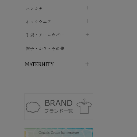
ソックス
巾着・ポーチ
ヨガマット・カーペット
ハンカチ
chevron_right
カイロ・湯たんぽ
chevron_right
chevron_right
chevron_right
ハイソックス
バッグ・ポシェット
タオルハンカチ
chevron_right
ネックウエア
chevron_right
chevron_right
五本指・足袋ソックス
ガーゼハンカチ
マフラー
chevron_right
手袋・アームカバー
chevron_right
chevron_right
タイツ
ハンカチ
ストール
chevron_right
ショート丈
chevron_right
chevron_right
帽子・かさ・その他
chevron_right
レッグウォーマー
ネックカバー・スヌード
chevron_right
ロング丈
chevron_right
chevron_right
MATERNITY
マタニティウェア・授乳服
マタニティウェア・授乳服
授乳下着・パジャマ
chevron_right
マタニティ・授乳ブラジャー
マタ
ニティ・ママ雑貨
chevron_right
授乳パッド
授乳ケープ
chevron_right
chevron_right
マタニティショーツ
授乳クッション・枕
chevron_right
chevron_right