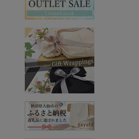
マタニティ・授乳インナー
その他ママ雑貨
chevron_right
chevron_right
妊婦帯・産前産後ガードル
chevron_right
マタニティ・授乳パジャマ
chevron_right