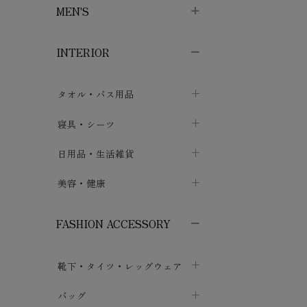
MEN'S
子供ボトムス
子供タイツ・レギンス
子供雑貨
chevron_right
chevron_right
chevron_right
INTERIOR
メンズ下着・パジャマ
子供上着・アウター
子供パジャマ
chevron_right
chevron_right
メンズインナー・肌着
メンズファッション
子供ローブ
chevron_right
chevron_right
タオル・バス用品
ボクサーパンツ
シャツ・カットソー
chevron_right
chevron_right
タオル
寝具・シーツ
chevron_right
ブリーフ
セーター・トレーナー・パーカ
chevron_right
chevron_right
バス用品
ベッドシーツ
日用品・生活雑貨
chevron_right
chevron_right
トランクス
ボトムス
chevron_right
chevron_right
布団カバー・カバーセット
クッション
美容・健康
chevron_right
chevron_right
アンダーパンツ・ももひき
コート・上着
chevron_right
chevron_right
枕・ピローケース
生地・手芸用品
マスク
chevron_right
chevron_right
chevron_right
FASHION ACCESSORY
メンズパジャマ
chevron_right
防水シート
スリッパ・ルームシューズ
コットン・綿棒
chevron_right
chevron_right
chevron_right
靴下・タイツ・レッグウェア
ケット・綿毛布
せっけん・洗剤
ガーゼ
chevron_right
chevron_right
chevron_right
フットカバー・アンクレット
布団
バッグ
その他小物・雑貨
chevron_right
保湿・スキンケア・サポーター
chevron_right
chevron_right
chevron_right