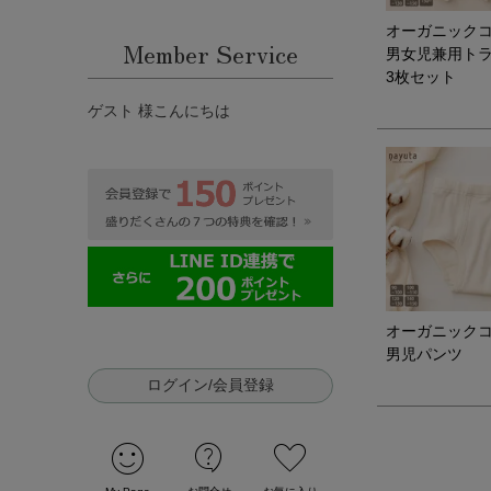
オーガニック
Member Service
男女児兼用ト
3枚セット
ゲスト 様こんにちは
オーガニック
男児パンツ
ログイン/会員登録
sentiment_satisfied
contact_support
favorite