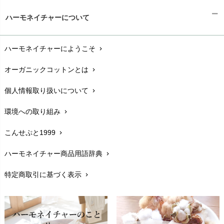
ギフトラッピング
chevron_right
ハーモネイチャーについて
お支払い方法
chevron_right
ハーモネイチャーにようこそ
chevron_right
配送と送料
chevron_right
オーガニックコットンとは
chevron_right
在庫状況と発送予定
chevron_right
個人情報取り扱いについて
chevron_right
サイズ・寸法
chevron_right
環境への取り組み
chevron_right
生地・素材
chevron_right
こんせぷと1999
chevron_right
お手入れについて
chevron_right
ハーモネイチャー商品用語辞典
chevron_right
レビューを書こう
chevron_right
特定商取引に基づく表示
chevron_right
返品交換
chevron_right
FAXでのご注文
chevron_right
お問い合わせ
chevron_right