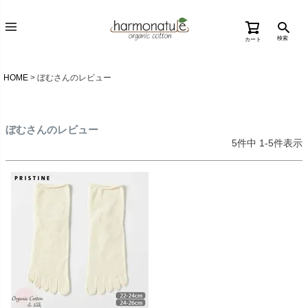
検索
カート
HOME
ぼむさんのレビュー
ぼむさんのレビュー
5
件中
1
-
5
件表示