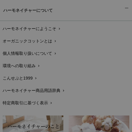
ギフトラッピング
chevron_right
ハーモネイチャーについて
お支払い方法
chevron_right
ハーモネイチャーにようこそ
chevron_right
配送と送料
chevron_right
オーガニックコットンとは
chevron_right
在庫状況と発送予定
chevron_right
個人情報取り扱いについて
chevron_right
サイズ・寸法
chevron_right
環境への取り組み
chevron_right
生地・素材
chevron_right
こんせぷと1999
chevron_right
お手入れについて
chevron_right
ハーモネイチャー商品用語辞典
chevron_right
レビューを書こう
chevron_right
特定商取引に基づく表示
chevron_right
返品交換
chevron_right
FAXでのご注文
chevron_right
お問い合わせ
chevron_right