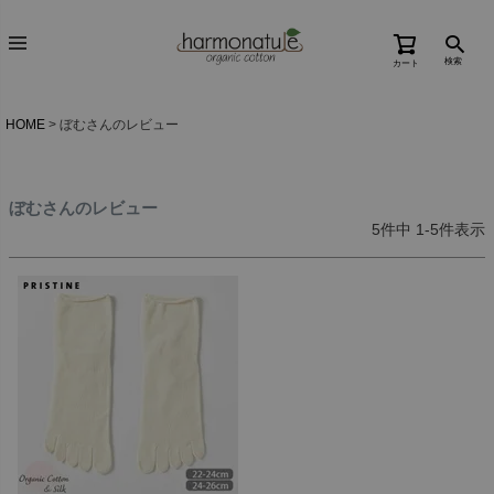
検索
カート
HOME
ぼむさんのレビュー
ぼむさんのレビュー
5
件中
1
-
5
件表示