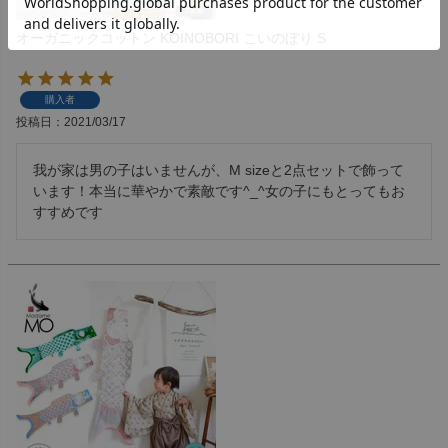
オーガニックコットン KOINOBORI こいのぼり S
購入者
投稿日
2021/03/17
我が家は男の子はいませんが、M sizeと2点セットで飾って
います！本当に華やかで素敵です^_^女の子にもとってもお
すすめです