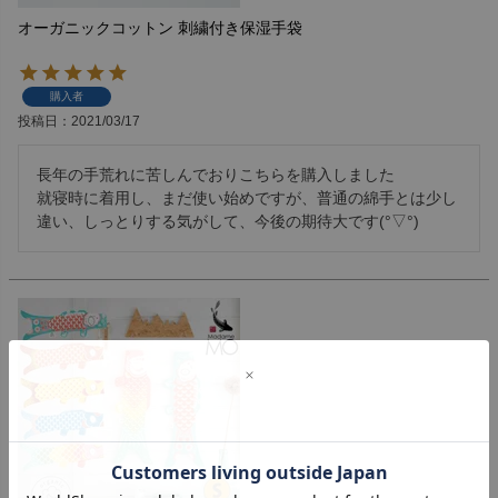
オーガニックコットン 刺繍付き保湿手袋
購入者
投稿日
2021/03/17
長年の手荒れに苦しんでおりこちらを購入しました

就寝時に着用し、まだ使い始めですが、普通の綿手とは少し
違い、しっとりする気がして、今後の期待大です(°▽°)