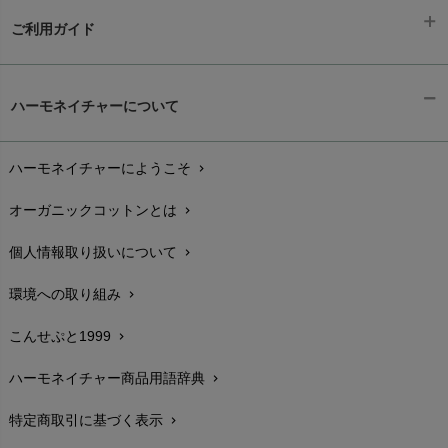
ご利用ガイド
ギフトラッピング
chevron_right
ハーモネイチャーについて
お支払い方法
chevron_right
ハーモネイチャーにようこそ
chevron_right
配送と送料
chevron_right
オーガニックコットンとは
chevron_right
在庫状況と発送予定
chevron_right
個人情報取り扱いについて
chevron_right
サイズ・寸法
chevron_right
環境への取り組み
chevron_right
生地・素材
chevron_right
こんせぷと1999
chevron_right
お手入れについて
chevron_right
ハーモネイチャー商品用語辞典
chevron_right
レビューを書こう
chevron_right
特定商取引に基づく表示
chevron_right
返品交換
chevron_right