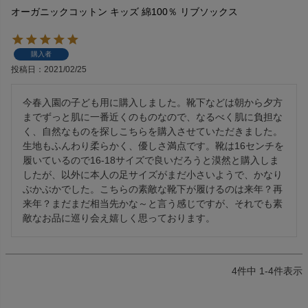
オーガニックコットン キッズ 綿100％ リブソックス
購入者
投稿日
2021/02/25
今春入園の子ども用に購入しました。靴下などは朝から夕方
までずっと肌に一番近くのものなので、なるべく肌に負担な
く、自然なものを探しこちらを購入させていただきました。
生地もふんわり柔らかく、優しさ満点です。靴は16センチを
履いているので16-18サイズで良いだろうと漠然と購入しま
したが、以外に本人の足サイズがまだ小さいようで、かなり
ぶかぶかでした。こちらの素敵な靴下が履けるのは来年？再
来年？まだまだ相当先かな～と言う感じですが、それでも素
敵なお品に巡り会え嬉しく思っております。
4
件中
1
-
4
件表示