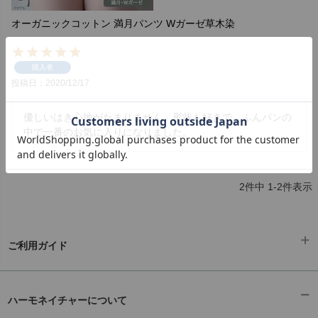
オーガニックコットン 満月パンツ Wガーゼ草木染
購入者
投稿日
2020/12/17
優しいはき心地がたまりません。形状も好きで、ふんパンの
中で一番のお気に入りになりました。
2
件中
1
-
2
件表示
ご利用ガイド
ギフトラッピング
chevron_right
ハーモネイチャーについて