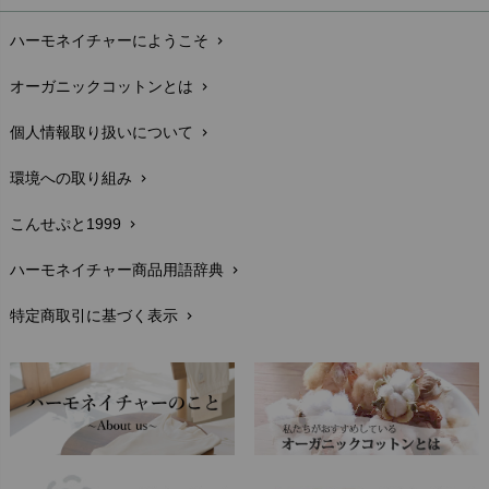
お支払い方法
chevron_right
ハーモネイチャーにようこそ
chevron_right
配送と送料
chevron_right
オーガニックコットンとは
chevron_right
在庫状況と発送予定
chevron_right
個人情報取り扱いについて
chevron_right
サイズ・寸法
chevron_right
環境への取り組み
chevron_right
生地・素材
chevron_right
こんせぷと1999
chevron_right
お手入れについて
chevron_right
ハーモネイチャー商品用語辞典
chevron_right
レビューを書こう
chevron_right
特定商取引に基づく表示
chevron_right
返品交換
chevron_right
FAXでのご注文
chevron_right
お問い合わせ
chevron_right