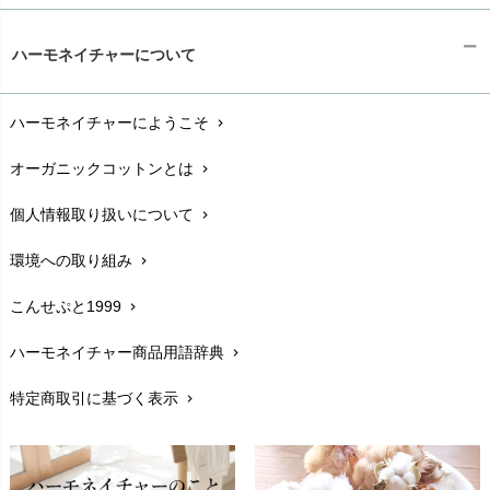
ギフトラッピング
chevron_right
ハーモネイチャーについて
お支払い方法
chevron_right
ハーモネイチャーにようこそ
chevron_right
配送と送料
chevron_right
オーガニックコットンとは
chevron_right
在庫状況と発送予定
chevron_right
個人情報取り扱いについて
chevron_right
サイズ・寸法
chevron_right
環境への取り組み
chevron_right
生地・素材
chevron_right
こんせぷと1999
chevron_right
お手入れについて
chevron_right
ハーモネイチャー商品用語辞典
chevron_right
レビューを書こう
chevron_right
特定商取引に基づく表示
chevron_right
返品交換
chevron_right
FAXでのご注文
chevron_right