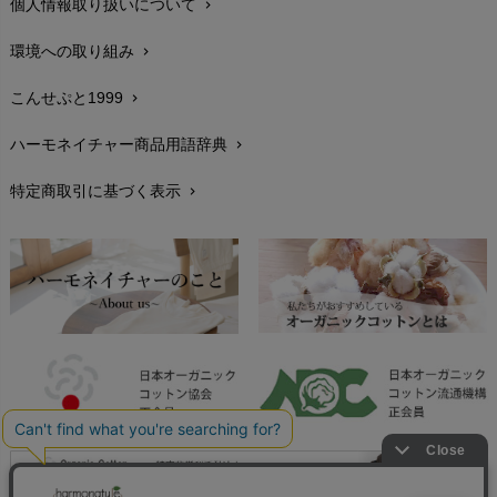
個人情報取り扱いについて
chevron_right
サイズ・寸法
chevron_right
環境への取り組み
chevron_right
生地・素材
chevron_right
こんせぷと1999
chevron_right
お手入れについて
chevron_right
ハーモネイチャー商品用語辞典
chevron_right
レビューを書こう
chevron_right
特定商取引に基づく表示
chevron_right
返品交換
chevron_right
FAXでのご注文
chevron_right
お問い合わせ
chevron_right