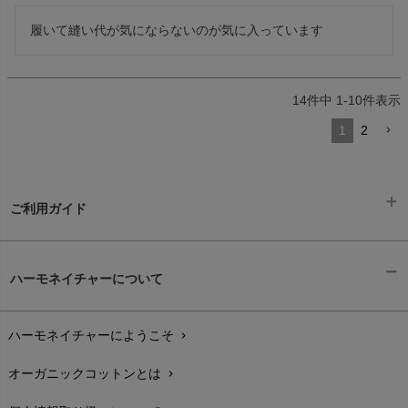
履いて縫い代が気にならないのが気に入っています
14
件中
1
-
10
件表示
1
2
ご利用ガイド
ギフトラッピング
chevron_right
ハーモネイチャーについて
お支払い方法
chevron_right
ハーモネイチャーにようこそ
chevron_right
配送と送料
chevron_right
オーガニックコットンとは
chevron_right
在庫状況と発送予定
chevron_right