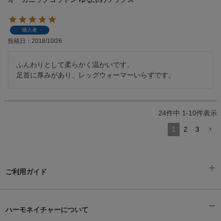
購入者
投稿日
2018/10/26
ふんわりとして柔らかく温かいです。

足首に厚みがあり、レッグウォーマーいらずです。
24
件中
1
-
10
件表示
1
2
3
ご利用ガイド
ギフトラッピング
chevron_right
ハーモネイチャーについて