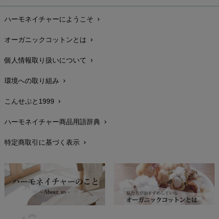
お支払い方法
chevron_right
ハーモネイチャーにようこそ
chevron_right
配送と送料
chevron_right
オーガニックコットンとは
chevron_right
在庫状況と発送予定
chevron_right
個人情報取り扱いについて
chevron_right
サイズ・寸法
chevron_right
環境への取り組み
chevron_right
生地・素材
chevron_right
こんせぷと1999
chevron_right
お手入れについて
chevron_right
ハーモネイチャー商品用語辞典
chevron_right
レビューを書こう
chevron_right
特定商取引に基づく表示
chevron_right
返品交換
chevron_right
FAXでのご注文
chevron_right
お問い合わせ
chevron_right