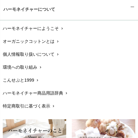
ギフトラッピング
chevron_right
ハーモネイチャーについて
お支払い方法
chevron_right
ハーモネイチャーにようこそ
chevron_right
配送と送料
chevron_right
オーガニックコットンとは
chevron_right
在庫状況と発送予定
chevron_right
個人情報取り扱いについて
chevron_right
サイズ・寸法
chevron_right
環境への取り組み
chevron_right
生地・素材
chevron_right
こんせぷと1999
chevron_right
お手入れについて
chevron_right
ハーモネイチャー商品用語辞典
chevron_right
レビューを書こう
chevron_right
特定商取引に基づく表示
chevron_right
返品交換
chevron_right
FAXでのご注文
chevron_right
お問い合わせ
chevron_right