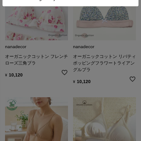
nanadecor
nanadecor
オーガニックコットン フレンチ
オーガニックコットン リバティ
ローズ三角ブラ
ポッピングフラワートライアン
グルブラ
10,120
¥
10,120
¥