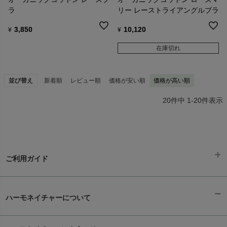
ラ
リー レーストライアングルブラ
3,850
10,120
¥
¥
在庫切れ
並び替え
新着順
レビュー順
価格が安い順
価格が高い順
20
件中
1
-
20
件表示
ご利用ガイド
ギフトラッピング
chevron_right
ハーモネイチャーについて
お支払い方法
chevron_right