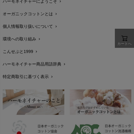
ハーモネイチャーにようこそ
chevron_right
配送と送料
chevron_right
オーガニックコットンとは
chevron_right
在庫状況と発送予定
chevron_right
個人情報取り扱いについて
chevron_right
サイズ・寸法
chevron_right
環境への取り組み
chevron_right
生地・素材
chevron_right
カートへ
こんせぷと1999
chevron_right
お手入れについて
chevron_right
ハーモネイチャー商品用語辞典
chevron_right
レビューを書こう
chevron_right
特定商取引に基づく表示
chevron_right
返品交換
chevron_right
FAXでのご注文
chevron_right
お問い合わせ
chevron_right