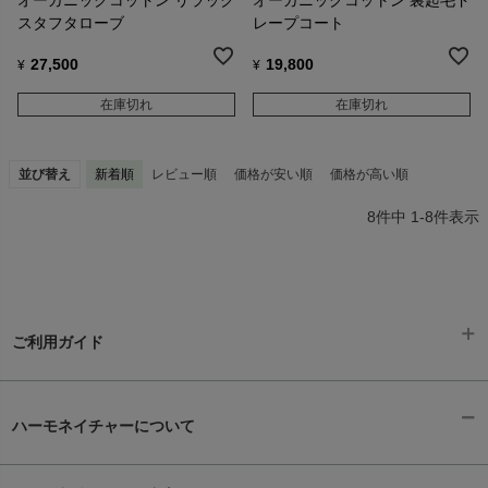
オーガニックコットン リラック
オーガニックコットン 裏起毛ド
スタフタローブ
レープコート
27,500
19,800
¥
¥
在庫切れ
在庫切れ
並び替え
新着順
レビュー順
価格が安い順
価格が高い順
8
件中
1
-
8
件表示
ご利用ガイド
ギフトラッピング
chevron_right
ハーモネイチャーについて
お支払い方法
chevron_right