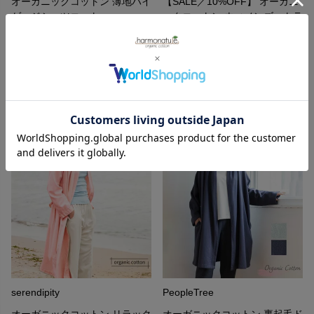
オーガニックコットン 薄地ハイ
【SALE／10%OFF】 オーガニ
ゲージシャツコート
ックコットン ウィメンズ・トラ
ンジショナル・トレンチ・ジャ
15,950
¥
ケット
SALE(会員価格あり)
定価
35,200
¥
31,680
¥
serendipity
PeopleTree