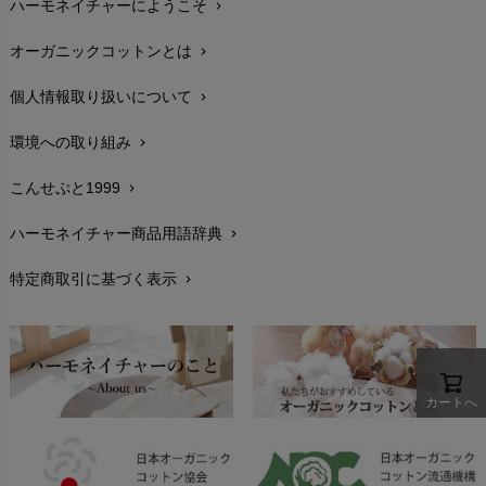
ハーモネイチャーにようこそ
chevron_right
配送と送料
chevron_right
オーガニックコットンとは
chevron_right
在庫状況と発送予定
chevron_right
個人情報取り扱いについて
chevron_right
サイズ・寸法
chevron_right
環境への取り組み
chevron_right
生地・素材
chevron_right
こんせぷと1999
chevron_right
お手入れについて
chevron_right
ハーモネイチャー商品用語辞典
chevron_right
レビューを書こう
chevron_right
特定商取引に基づく表示
chevron_right
返品交換
chevron_right
FAXでのご注文
chevron_right
お問い合わせ
chevron_right
カートへ