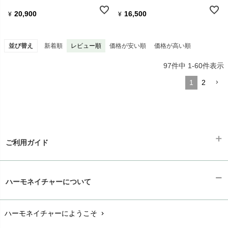
20,900
16,500
¥
¥
並び替え
新着順
レビュー順
価格が安い順
価格が高い順
97
件中
1
-
60
件表示
1
2
ご利用ガイド
ギフトラッピング
chevron_right
ハーモネイチャーについて
お支払い方法
chevron_right
ハーモネイチャーにようこそ
chevron_right
配送と送料
chevron_right