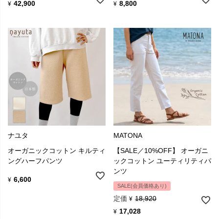
42,900
8,800
¥
¥
ナユタ
MATONA
オーガニックコットン キルティ
【SALE／10%OFF】 オーガニ
ングハーフパンツ
ックコットン ユーティリティパ
ンツ
6,600
¥
SALE(会員価格あり)
定価
18,920
¥
17,028
¥