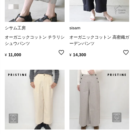
シサム工房
sisam
オーガニックコットン チラリシ
オーガニックコットン 高密織ガ
シュウパンツ
ーデンパンツ
11,000
14,300
¥
¥