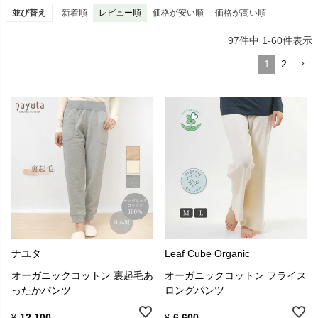
並び替え
新着順
レビュー順
価格が安い順
価格が高い順
97
件中
1
-
60
件表示
1
2
ナユタ
Leaf Cube Organic
オーガニックコットン 裏起毛あ
オーガニックコットン フライス
ったかパンツ
ロングパンツ
12,100
6,600
¥
¥