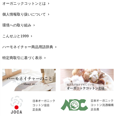
オーガニックコットンとは
chevron_right
在庫状況と発送予定
chevron_right
個人情報取り扱いについて
chevron_right
サイズ・寸法
chevron_right
環境への取り組み
chevron_right
生地・素材
chevron_right
こんせぷと1999
chevron_right
お手入れについて
chevron_right
ハーモネイチャー商品用語辞典
chevron_right
レビューを書こう
chevron_right
特定商取引に基づく表示
chevron_right
返品交換
chevron_right
FAXでのご注文
chevron_right
お問い合わせ
chevron_right