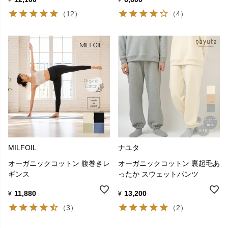
（12）
（4）
MILFOIL
ナユタ
オーガニックコットン 腹巻きレ
オーガニックコットン 裏起毛あ
ギンス
ったか スウェットパンツ
11,880
13,200
¥
¥
（3）
（2）