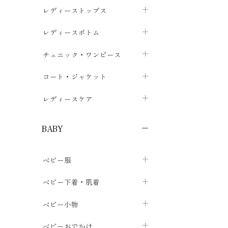
ブラジャー
レディーストップス
chevron_right
ショーツ
カットソー・Tシャツ
レディースボトム
chevron_right
chevron_right
レディースインナー・肌着
シャツ・ブラウス
スカート
chevron_right
チュニック・ワンピース
chevron_right
chevron_right
レギンス・スパッツ
パーカー・スウェット
レディースパンツ
半袖・袖なし
chevron_right
chevron_right
コート・ジャケット
chevron_right
chevron_right
パジャマ・ルームウェア
カーディガン・ボレロ・ベスト
長袖・７分袖
chevron_right
chevron_right
レディースケア
chevron_right
ニット・セーター
chevron_right
布ナプキン
chevron_right
BABY
パンティライナー
chevron_right
ベビー服
紙ナプキン
chevron_right
カバーオール・ロンパース
ベビー下着・肌着
chevron_right
セパレート・上下セット
コンビ肌着
ベビー小物
chevron_right
chevron_right
トップス
パンツ・オーバーパンツ
ベビー小物・雑貨
chevron_right
ベビーおでかけ
chevron_right
chevron_right