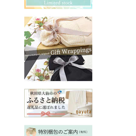
その他ママ雑貨
chevron_right
chevron_right
妊婦帯・産前産後ガードル
chevron_right
マタニティ・授乳パジャマ
chevron_right