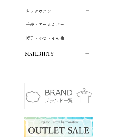
ハイソックス
バッグ・ポシェット
タオルハンカチ
chevron_right
ネックウエア
chevron_right
chevron_right
五本指・足袋ソックス
ガーゼハンカチ
マフラー
chevron_right
手袋・アームカバー
chevron_right
chevron_right
タイツ
ハンカチ
ストール
chevron_right
ショート丈
chevron_right
chevron_right
帽子・かさ・その他
chevron_right
レッグウォーマー
ネックカバー・スヌード
chevron_right
ロング丈
chevron_right
chevron_right
MATERNITY
マタニティウェア・授乳服
マタニティウェア・授乳服
授乳下着・パジャマ
chevron_right
マタニティ・授乳ブラジャー
マタ
ニティ・ママ雑貨
chevron_right
授乳パッド
授乳ケープ
chevron_right
chevron_right
マタニティショーツ
授乳クッション・枕
chevron_right
chevron_right
マタニティ・授乳インナー