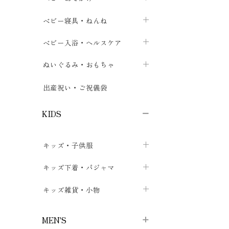
ボトムス
ボディスーツ
ベビー帽子
ベビーキャリー
chevron_right
chevron_right
ベビー寝具・ねんね
chevron_right
chevron_right
セレモニードレス
短肌着・長肌着
スタイ・よだれかけ
おでかけ用品・カバー・シート
chevron_right
ベビースリーパー
chevron_right
chevron_right
ベビー入浴・ヘルスケア
chevron_right
chevron_right
ワンピース・チュニック
肌着・下着
ミトン・手袋
chevron_right
ベビーパジャマ
chevron_right
ベビーおむつ・おむつカバー
chevron_right
ぬいぐるみ・おもちゃ
chevron_right
chevron_right
上着・アウター
ベビーおむつ・おむつカバー
靴下・タイツ
chevron_right
ベビー布団・シーツ
chevron_right
トレーニングパンツ
chevron_right
ファーストトイ
chevron_right
chevron_right
出産祝い・ご祝儀袋
chevron_right
トレーニングパンツ
レッグウォーマー・サポーター
ベビー枕・カバー
chevron_right
ベビーお風呂・ケア用品
chevron_right
ぬいぐるみ
chevron_right
chevron_right
chevron_right
KIDS
ベビー・キッズ腹巻
ベビーフェンス・安全用品
ガーゼ・クロス
chevron_right
知育玩具
chevron_right
chevron_right
chevron_right
キッズ・子供服
ブーティ・シューズ
ベビーおくるみ・アフガン
授乳クッション・枕
chevron_right
あみぐるみ
chevron_right
chevron_right
chevron_right
子供トップス
キッズ下着・パジャマ
マフラー
chevron_right
chevron_right
子供カーディガン・ベスト
子供肌着下着
キッズ雑貨・小物
汗取りパッド
chevron_right
chevron_right
chevron_right
子供チュニック・ワンピース
子供靴下
子供帽子
chevron_right
chevron_right
chevron_right
MEN'S