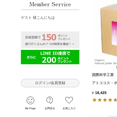
Member Service
ゲスト 様こんにちは
国際科学工業
ログイン/会員登録
アトココス・ボ
18,425
¥
sentiment_satisfied
contact_support
favorite
My Page
お問合せ
お気に入り