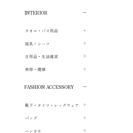
子供ボトムス
子供タイツ・レギンス
子供雑貨
chevron_right
chevron_right
chevron_right
INTERIOR
メンズ下着・パジャマ
子供上着・アウター
子供パジャマ
chevron_right
chevron_right
メンズインナー・肌着
メンズファッション
子供ローブ
chevron_right
chevron_right
タオル・バス用品
ボクサーパンツ
シャツ・カットソー
chevron_right
chevron_right
タオル
寝具・シーツ
chevron_right
ブリーフ
セーター・トレーナー・パーカ
chevron_right
chevron_right
バス用品
ベッドシーツ
日用品・生活雑貨
chevron_right
chevron_right
トランクス
ボトムス
chevron_right
chevron_right
布団カバー・カバーセット
クッション
美容・健康
chevron_right
chevron_right
アンダーパンツ・ももひき
コート・上着
chevron_right
chevron_right
枕・ピローケース
生地・手芸用品
マスク
chevron_right
chevron_right
chevron_right
FASHION ACCESSORY
メンズパジャマ
chevron_right
防水シート
スリッパ・ルームシューズ
コットン・綿棒
chevron_right
chevron_right
chevron_right
靴下・タイツ・レッグウェア
ケット・綿毛布
せっけん・洗剤
ガーゼ
chevron_right
chevron_right
chevron_right
フットカバー・アンクレット
布団
バッグ
その他小物・雑貨
chevron_right
保湿・スキンケア・サポーター
chevron_right
chevron_right
chevron_right
ソックス
巾着・ポーチ
ヨガマット・カーペット
ハンカチ
chevron_right
カイロ・湯たんぽ
chevron_right
chevron_right
chevron_right