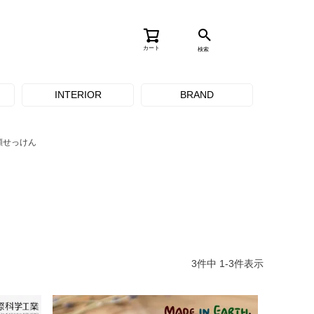
カート
検索
INTERIOR
BRAND
顔せっけん
3
件中
1
-
3
件表示