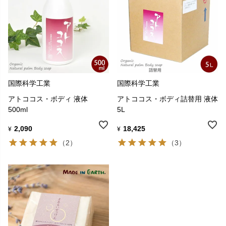
国際科学工業
国際科学工業
アトココス・ボディ 液体
アトココス・ボディ詰替用 液体
500ml
5L
2,090
18,425
¥
¥
（2）
（3）