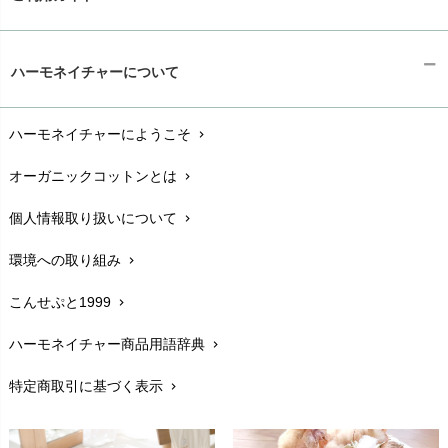
ギフトラッピング
chevron_right
ハーモネイチャーについて
お支払い方法
chevron_right
ハーモネイチャーにようこそ
chevron_right
配送と送料
chevron_right
オーガニックコットンとは
chevron_right
在庫状況と発送予定
chevron_right
個人情報取り扱いについて
chevron_right
サイズ・寸法
chevron_right
環境への取り組み
chevron_right
生地・素材
chevron_right
こんせぷと1999
chevron_right
お手入れについて
chevron_right
ハーモネイチャー商品用語辞典
chevron_right
レビューを書こう
chevron_right
特定商取引に基づく表示
chevron_right
返品交換
chevron_right
FAXでのご注文
chevron_right