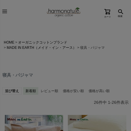
検索
カート
HOME
オーガニックコットンブランド
MADE IN EARTH（メイド・イン・アース）
寝具・パジャマ
寝具・パジャマ
並び替え
新着順
レビュー順
価格が安い順
価格が高い順
26
件中
1
-
26
件表示