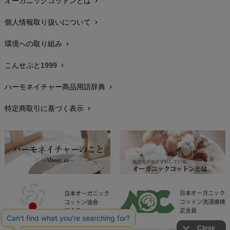
オーガニックコットンとは
chevron_right
在庫状況と発送予定
chevron_right
個人情報取り扱いについて
chevron_right
サイズ・寸法
chevron_right
環境への取り組み
chevron_right
生地・素材
chevron_right
こんせぷと1999
chevron_right
お手入れについて
chevron_right
ハーモネイチャー商品用語辞典
chevron_right
レビューを書こう
chevron_right
特定商取引に基づく表示
chevron_right
返品交換
chevron_right
FAXでのご注文
chevron_right
お問い合わせ
chevron_right