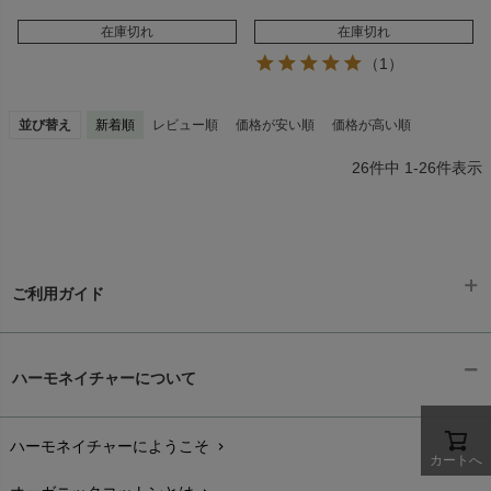
在庫切れ
在庫切れ
（1）
並び替え
新着順
レビュー順
価格が安い順
価格が高い順
26
件中
1
-
26
件表示
ご利用ガイド
ギフトラッピング
chevron_right
ハーモネイチャーについて
お支払い方法
chevron_right
ハーモネイチャーにようこそ
chevron_right
配送と送料
chevron_right
カートへ