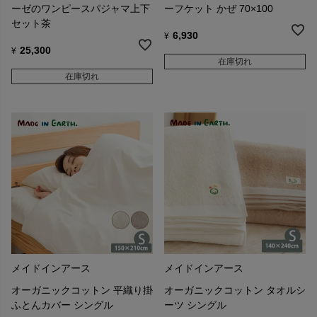
ーゼのワンピースパジャマ上下
ーフケット かぜ 70×100
セット茶
6,930
¥
25,300
¥
在庫切れ
在庫切れ
メイドインアース
メイドインアース
オーガニックコットン 平織り掛
オーガニックコットン タオルシ
ふとんカバー シングル
ーツ シングル