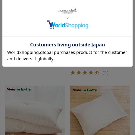
メイドインアース
メイドインアース
オーガニックコットン 平織りフ
オーガニックコットン まくら
ラットシーツ
きなり 43×63
12,100
13,750
¥
¥
（2）