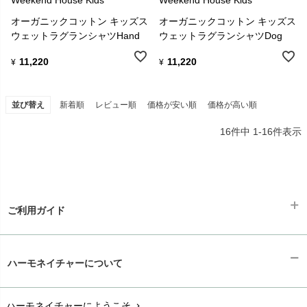
Weekend House Kids
Weekend House Kids
オーガニックコットン キッズス
オーガニックコットン キッズス
ウェットラグランシャツHand
ウェットラグランシャツDog
11,220
11,220
¥
¥
並び替え
新着順
レビュー順
価格が安い順
価格が高い順
16
件中
1
-
16
件表示
ご利用ガイド
ギフトラッピング
chevron_right
ハーモネイチャーについて
お支払い方法
chevron_right
ハーモネイチャーにようこそ
chevron_right