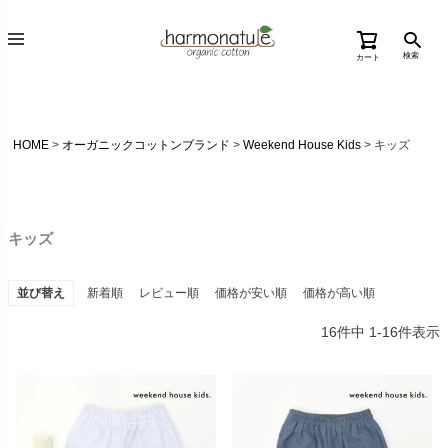
検索
カート
HOME
オーガニックコットンブランド
Weekend House Kids
キッズ
キッズ
並び替え
新着順
レビュー順
価格が安い順
価格が高い順
16
件中
1
-
16
件表示