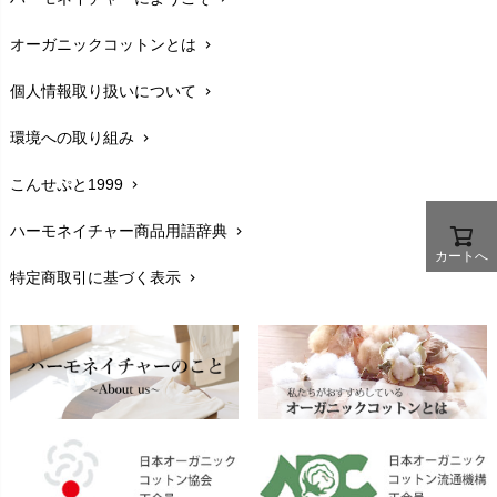
配送と送料
chevron_right
オーガニックコットンとは
chevron_right
在庫状況と発送予定
chevron_right
個人情報取り扱いについて
chevron_right
サイズ・寸法
chevron_right
環境への取り組み
chevron_right
生地・素材
chevron_right
こんせぷと1999
chevron_right
お手入れについて
chevron_right
ハーモネイチャー商品用語辞典
chevron_right
レビューを書こう
chevron_right
カートへ
特定商取引に基づく表示
chevron_right
返品交換
chevron_right
FAXでのご注文
chevron_right
お問い合わせ
chevron_right