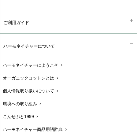
ご利用ガイド
ギフトラッピング
chevron_right
ハーモネイチャーについて
お支払い方法
chevron_right
ハーモネイチャーにようこそ
chevron_right
配送と送料
chevron_right
オーガニックコットンとは
chevron_right
在庫状況と発送予定
chevron_right
個人情報取り扱いについて
chevron_right
サイズ・寸法
chevron_right
環境への取り組み
chevron_right
生地・素材
chevron_right
こんせぷと1999
chevron_right
お手入れについて
chevron_right
ハーモネイチャー商品用語辞典
chevron_right
レビューを書こう
chevron_right