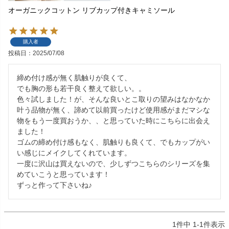
オーガニックコットン リブカップ付きキャミソール
購入者
投稿日
2025/07/08
締め付け感が無く肌触りが良くて、

でも胸の形も若干良く整えて欲しい。。

色々試しました！が、そんな良いとこ取りの望みはなかなか
叶う品物が無く、諦めて以前買ったけど使用感がまだマシな
物をもう一度買おうか、、と思っていた時にこちらに出会え
ました！

ゴムの締め付け感もなく、肌触りも良くて、でもカップがい
い感じにメイクしてくれています。

一度に沢山は買えないので、少しずつこちらのシリーズを集
めていこうと思っています！

1
件中
1
-
1
件表示