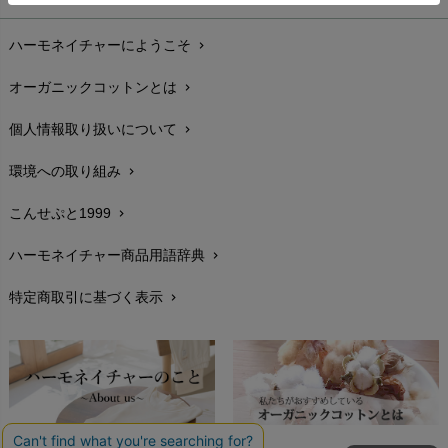
お支払い方法
chevron_right
ハーモネイチャーにようこそ
chevron_right
配送と送料
chevron_right
オーガニックコットンとは
chevron_right
在庫状況と発送予定
chevron_right
個人情報取り扱いについて
chevron_right
サイズ・寸法
chevron_right
環境への取り組み
chevron_right
生地・素材
chevron_right
こんせぷと1999
chevron_right
お手入れについて
chevron_right
ハーモネイチャー商品用語辞典
chevron_right
レビューを書こう
chevron_right
特定商取引に基づく表示
chevron_right
返品交換
chevron_right
FAXでのご注文
chevron_right
お問い合わせ
chevron_right