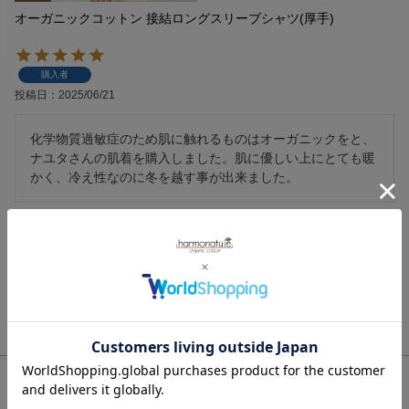
オーガニックコットン 接結ロングスリーブシャツ(厚手)
購入者
投稿日
2025/06/21
化学物質過敏症のため肌に触れるものはオーガニックをと、
ナユタさんの肌着を購入しました。肌に優しい上にとても暖
かく、冷え性なのに冬を越す事が出来ました。
1
件中
1
-
1
件表示
ご利用ガイド
ギフトラッピング
chevron_right
ハーモネイチャーについて