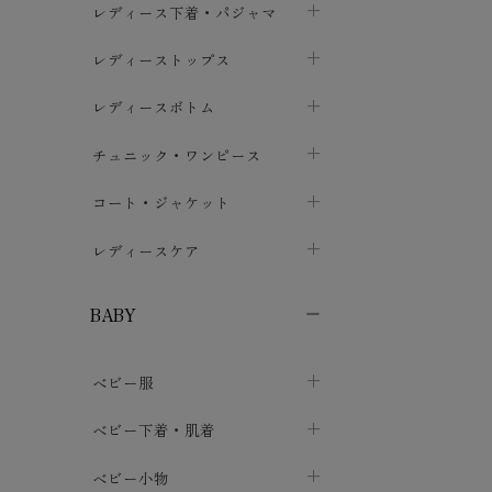
レディース下着・パジャマ
ブラジャー
レディーストップス
chevron_right
ショーツ
カットソー・Tシャツ
レディースボトム
chevron_right
chevron_right
レディースインナー・肌着
シャツ・ブラウス
スカート
chevron_right
チュニック・ワンピース
chevron_right
chevron_right
レギンス・スパッツ
パーカー・スウェット
レディースパンツ
半袖・袖なし
chevron_right
chevron_right
コート・ジャケット
chevron_right
chevron_right
パジャマ・ルームウェア
カーディガン・ボレロ・ベスト
長袖・７分袖
chevron_right
chevron_right
レディースケア
chevron_right
ニット・セーター
chevron_right
布ナプキン
chevron_right
BABY
パンティライナー
chevron_right
ベビー服
紙ナプキン
chevron_right
カバーオール・ロンパース
ベビー下着・肌着
chevron_right
セパレート・上下セット
コンビ肌着
ベビー小物
chevron_right
chevron_right