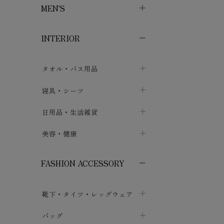
MEN'S
子供ボトムス
子供タイツ・レギンス
子供雑貨
chevron_right
chevron_right
chevron_right
INTERIOR
メンズ下着・パジャマ
子供上着・アウター
子供パジャマ
chevron_right
chevron_right
メンズインナー・肌着
メンズファッション
子供ローブ
chevron_right
chevron_right
タオル・バス用品
ボクサーパンツ
シャツ・カットソー
chevron_right
chevron_right
タオル
寝具・シーツ
chevron_right
ブリーフ
セーター・トレーナー・パーカ
chevron_right
chevron_right
バス用品
ベッドシーツ
日用品・生活雑貨
chevron_right
chevron_right
トランクス
ボトムス
chevron_right
chevron_right
布団カバー・カバーセット
クッション
美容・健康
chevron_right
chevron_right
アンダーパンツ・ももひき
コート・上着
chevron_right
chevron_right
枕・ピローケース
生地・手芸用品
マスク
chevron_right
chevron_right
chevron_right
FASHION ACCESSORY
メンズパジャマ
chevron_right
防水シート
スリッパ・ルームシューズ
コットン・綿棒
chevron_right
chevron_right
chevron_right
靴下・タイツ・レッグウェア
ケット・綿毛布
せっけん・洗剤
ガーゼ
chevron_right
chevron_right
chevron_right
フットカバー・アンクレット
布団
バッグ
その他小物・雑貨
chevron_right
保湿・スキンケア・サポーター
chevron_right
chevron_right
chevron_right