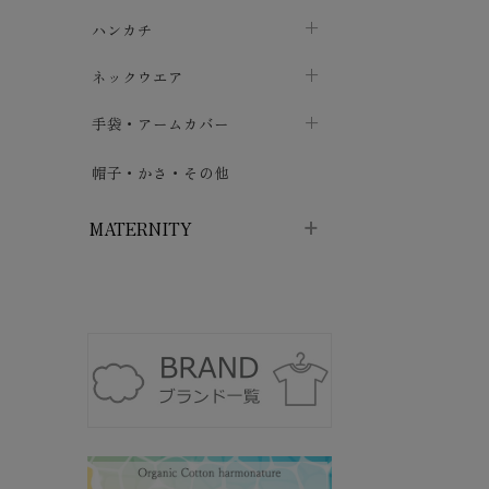
ソックス
巾着・ポーチ
ヨガマット・カーペット
ハンカチ
chevron_right
カイロ・湯たんぽ
chevron_right
chevron_right
chevron_right
ハイソックス
バッグ・ポシェット
タオルハンカチ
chevron_right
ネックウエア
chevron_right
chevron_right
五本指・足袋ソックス
ガーゼハンカチ
マフラー
chevron_right
手袋・アームカバー
chevron_right
chevron_right
タイツ
ハンカチ
ストール
chevron_right
ショート丈
chevron_right
chevron_right
帽子・かさ・その他
chevron_right
レッグウォーマー
ネックカバー・スヌード
chevron_right
ロング丈
chevron_right
chevron_right
MATERNITY
マタニティウェア・授乳服
マタニティウェア・授乳服
授乳下着・パジャマ
chevron_right
マタニティ・授乳ブラジャー
マタ
ニティ・ママ雑貨
chevron_right
授乳パッド
授乳ケープ
chevron_right
chevron_right
マタニティショーツ
授乳クッション・枕
chevron_right
chevron_right