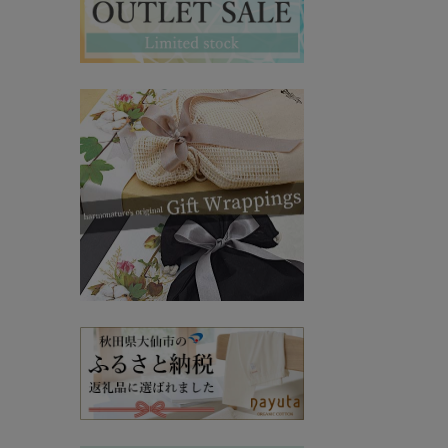
マタニティ・授乳インナー
その他ママ雑貨
chevron_right
chevron_right
妊婦帯・産前産後ガードル
chevron_right
マタニティ・授乳パジャマ
chevron_right