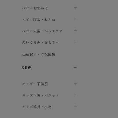
トップス
パンツ・オーバーパンツ
ベビー小物・雑貨
chevron_right
ベビーおでかけ
chevron_right
chevron_right
ボトムス
ボディスーツ
ベビー帽子
ベビーキャリー
chevron_right
chevron_right
ベビー寝具・ねんね
chevron_right
chevron_right
セレモニードレス
短肌着・長肌着
スタイ・よだれかけ
おでかけ用品・カバー・シート
chevron_right
ベビースリーパー
chevron_right
chevron_right
ベビー入浴・ヘルスケア
chevron_right
chevron_right
ワンピース・チュニック
肌着・下着
ミトン・手袋
chevron_right
ベビーパジャマ
chevron_right
ベビーおむつ・おむつカバー
chevron_right
ぬいぐるみ・おもちゃ
chevron_right
chevron_right
上着・アウター
ベビーおむつ・おむつカバー
靴下・タイツ
chevron_right
ベビー布団・シーツ
chevron_right
トレーニングパンツ
chevron_right
ファーストトイ
chevron_right
chevron_right
出産祝い・ご祝儀袋
chevron_right
トレーニングパンツ
レッグウォーマー・サポーター
ベビー枕・カバー
chevron_right
ベビーお風呂・ケア用品
chevron_right
ぬいぐるみ
chevron_right
chevron_right
chevron_right
KIDS
ベビー・キッズ腹巻
ベビーフェンス・安全用品
ガーゼ・クロス
chevron_right
知育玩具
chevron_right
chevron_right
chevron_right
キッズ・子供服
ブーティ・シューズ
ベビーおくるみ・アフガン
授乳クッション・枕
chevron_right
あみぐるみ
chevron_right
chevron_right
chevron_right
子供トップス
キッズ下着・パジャマ
マフラー
chevron_right
chevron_right
子供カーディガン・ベスト
子供肌着下着
キッズ雑貨・小物
汗取りパッド
chevron_right
chevron_right
chevron_right
子供チュニック・ワンピース
子供靴下
子供帽子
chevron_right
chevron_right
chevron_right