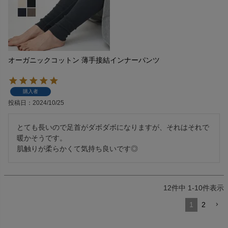
オーガニックコットン 薄手接結インナーパンツ
購入者
投稿日
2024/10/25
とても長いので足首がダボダボになりますが、それはそれで
暖かそうです。

肌触りが柔らかくて気持ち良いです◎
12
件中
1
-
10
件表示
1
2