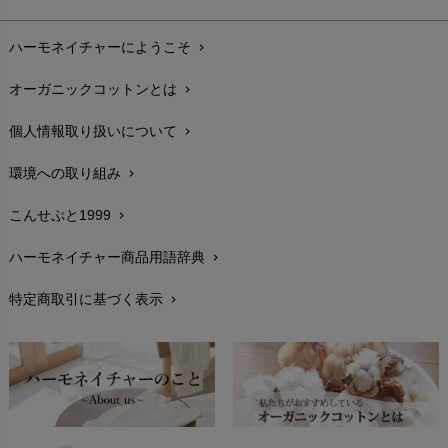
お支払い方法
chevron_right
ハーモネイチャーにようこそ
chevron_right
配送と送料
chevron_right
オーガニックコットンとは
chevron_right
在庫状況と発送予定
chevron_right
個人情報取り扱いについて
chevron_right
サイズ・寸法
chevron_right
環境への取り組み
chevron_right
生地・素材
chevron_right
こんせぷと1999
chevron_right
お手入れについて
chevron_right
ハーモネイチャー商品用語辞典
chevron_right
レビューを書こう
chevron_right
特定商取引に基づく表示
chevron_right
返品交換
chevron_right
FAXでのご注文
chevron_right
お問い合わせ
chevron_right