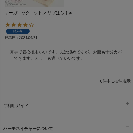
オーガニックコットン リブはらまき
購入者
投稿日
2024/06/21
薄手で着心地もいいです。丈は短めですが、お腹も十分カバ
ーできます。カラーも選べていいです。
6
件中
1
-
6
件表示
ご利用ガイド
ギフトラッピング
chevron_right
ハーモネイチャーについて