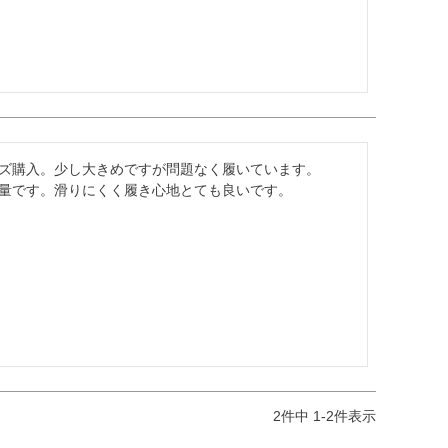
イズ購入。少し大きめですが問題なく履いています。

量です。滑りにくく履き心地とても良いです。
2
件中
1
-
2
件表示