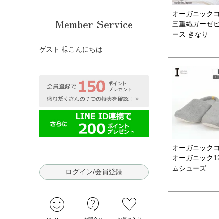
オーガニック
Member Service
三重織ガーゼ
ース きなり
ゲスト 様こんにちは
オーガニック
オーガニック1
ムシューズ
ログイン/会員登録
sentiment_satisfied
contact_support
favorite