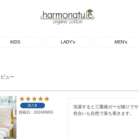
KIDS
LADY's
MEN's
レビュー
購入者
洗濯すると三重織ガーゼ織りでサ
投稿日
2024/09/03
色合いも自然で落ち着きます。