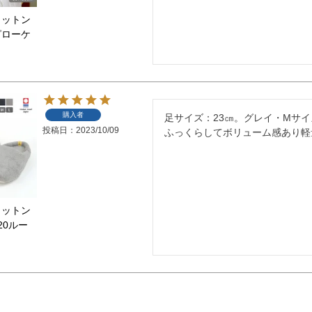
コットン
ピローケ
購入者
足サイズ：23㎝。グレイ・Mサ
投稿日
2023/10/09
ふっくらしてボリューム感あり軽
コットン
20ルー