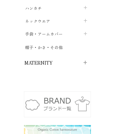
ソックス
巾着・ポーチ
ヨガマット・カーペット
ハンカチ
chevron_right
カイロ・湯たんぽ
chevron_right
chevron_right
chevron_right
ハイソックス
バッグ・ポシェット
タオルハンカチ
chevron_right
ネックウエア
chevron_right
chevron_right
五本指・足袋ソックス
ガーゼハンカチ
マフラー
chevron_right
手袋・アームカバー
chevron_right
chevron_right
タイツ
ハンカチ
ストール
chevron_right
ショート丈
chevron_right
chevron_right
帽子・かさ・その他
chevron_right
レッグウォーマー
ネックカバー・スヌード
chevron_right
ロング丈
chevron_right
chevron_right
MATERNITY
マタニティウェア・授乳服
マタニティウェア・授乳服
授乳下着・パジャマ
chevron_right
マタニティ・授乳ブラジャー
マタ
ニティ・ママ雑貨
chevron_right
授乳パッド
授乳ケープ
chevron_right
chevron_right
マタニティショーツ
授乳クッション・枕
chevron_right
chevron_right