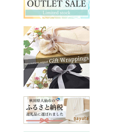
マタニティ・授乳インナー
その他ママ雑貨
chevron_right
chevron_right
妊婦帯・産前産後ガードル
chevron_right
マタニティ・授乳パジャマ
chevron_right