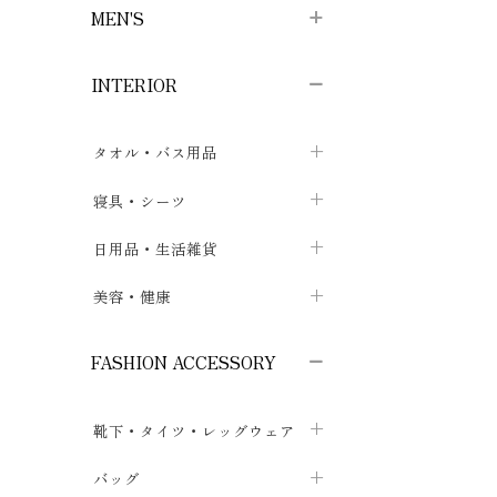
MEN'S
子供ボトムス
子供タイツ・レギンス
子供雑貨
chevron_right
chevron_right
chevron_right
INTERIOR
メンズ下着・パジャマ
子供上着・アウター
子供パジャマ
chevron_right
chevron_right
メンズインナー・肌着
メンズファッション
子供ローブ
chevron_right
chevron_right
タオル・バス用品
ボクサーパンツ
シャツ・カットソー
chevron_right
chevron_right
タオル
寝具・シーツ
chevron_right
ブリーフ
セーター・トレーナー・パーカ
chevron_right
chevron_right
バス用品
ベッドシーツ
日用品・生活雑貨
chevron_right
chevron_right
トランクス
ボトムス
chevron_right
chevron_right
布団カバー・カバーセット
クッション
美容・健康
chevron_right
chevron_right
アンダーパンツ・ももひき
コート・上着
chevron_right
chevron_right
枕・ピローケース
生地・手芸用品
マスク
chevron_right
chevron_right
chevron_right
FASHION ACCESSORY
メンズパジャマ
chevron_right
防水シート
スリッパ・ルームシューズ
コットン・綿棒
chevron_right
chevron_right
chevron_right
靴下・タイツ・レッグウェア
ケット・綿毛布
せっけん・洗剤
ガーゼ
chevron_right
chevron_right
chevron_right
フットカバー・アンクレット
布団
バッグ
その他小物・雑貨
chevron_right
保湿・スキンケア・サポーター
chevron_right
chevron_right
chevron_right