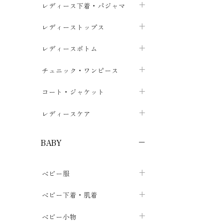
レディース下着・パジャマ
ブラジャー
レディーストップス
chevron_right
ショーツ
カットソー・Tシャツ
レディースボトム
chevron_right
chevron_right
レディースインナー・肌着
シャツ・ブラウス
スカート
chevron_right
チュニック・ワンピース
chevron_right
chevron_right
レギンス・スパッツ
パーカー・スウェット
レディースパンツ
半袖・袖なし
chevron_right
chevron_right
コート・ジャケット
chevron_right
chevron_right
パジャマ・ルームウェア
カーディガン・ボレロ・ベスト
長袖・７分袖
chevron_right
chevron_right
レディースケア
chevron_right
ニット・セーター
chevron_right
布ナプキン
chevron_right
BABY
パンティライナー
chevron_right
ベビー服
紙ナプキン
chevron_right
カバーオール・ロンパース
ベビー下着・肌着
chevron_right
セパレート・上下セット
コンビ肌着
ベビー小物
chevron_right
chevron_right