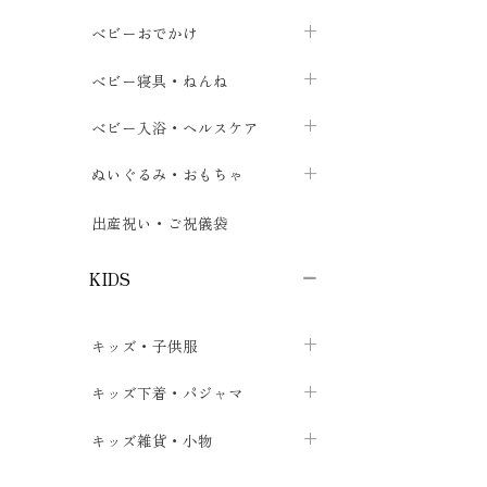
トップス
パンツ・オーバーパンツ
ベビー小物・雑貨
chevron_right
ベビーおでかけ
chevron_right
chevron_right
ボトムス
ボディスーツ
ベビー帽子
ベビーキャリー
chevron_right
chevron_right
ベビー寝具・ねんね
chevron_right
chevron_right
セレモニードレス
短肌着・長肌着
スタイ・よだれかけ
おでかけ用品・カバー・シート
chevron_right
ベビースリーパー
chevron_right
chevron_right
ベビー入浴・ヘルスケア
chevron_right
chevron_right
ワンピース・チュニック
肌着・下着
ミトン・手袋
chevron_right
ベビーパジャマ
chevron_right
ベビーおむつ・おむつカバー
chevron_right
ぬいぐるみ・おもちゃ
chevron_right
chevron_right
上着・アウター
ベビーおむつ・おむつカバー
靴下・タイツ
chevron_right
ベビー布団・シーツ
chevron_right
トレーニングパンツ
chevron_right
ファーストトイ
chevron_right
chevron_right
出産祝い・ご祝儀袋
chevron_right
トレーニングパンツ
レッグウォーマー・サポーター
ベビー枕・カバー
chevron_right
ベビーお風呂・ケア用品
chevron_right
ぬいぐるみ
chevron_right
chevron_right
chevron_right
KIDS
ベビー・キッズ腹巻
ベビーフェンス・安全用品
ガーゼ・クロス
chevron_right
知育玩具
chevron_right
chevron_right
chevron_right
キッズ・子供服
ブーティ・シューズ
ベビーおくるみ・アフガン
授乳クッション・枕
chevron_right
あみぐるみ
chevron_right
chevron_right
chevron_right
子供トップス
キッズ下着・パジャマ
マフラー
chevron_right
chevron_right
子供カーディガン・ベスト
子供肌着下着
キッズ雑貨・小物
汗取りパッド
chevron_right
chevron_right
chevron_right
子供チュニック・ワンピース
子供靴下
子供帽子
chevron_right
chevron_right
chevron_right