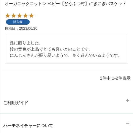
オーガニックコットン ベビー【どうぶつ村】にぎにぎバスケット
購入者
投稿日
2023/06/20
孫に贈りました。

鈴の音色が上品でとても良いとのことです。

にんじんさんが握り易いようで、良く遊んでいるようです。
2
件中
1
-
2
件表示
ご利用ガイド
ギフトラッピング
chevron_right
ハーモネイチャーについて