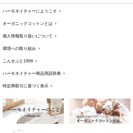
お支払い方法
chevron_right
ハーモネイチャーにようこそ
chevron_right
配送と送料
chevron_right
オーガニックコットンとは
chevron_right
在庫状況と発送予定
chevron_right
個人情報取り扱いについて
chevron_right
サイズ・寸法
chevron_right
環境への取り組み
chevron_right
生地・素材
chevron_right
こんせぷと1999
chevron_right
お手入れについて
chevron_right
ハーモネイチャー商品用語辞典
chevron_right
レビューを書こう
chevron_right
特定商取引に基づく表示
chevron_right
返品交換
chevron_right
FAXでのご注文
chevron_right
お問い合わせ
chevron_right