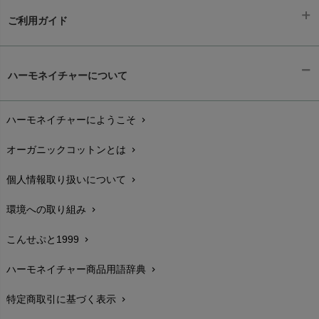
ご利用ガイド
ギフトラッピング
chevron_right
ハーモネイチャーについて
お支払い方法
chevron_right
ハーモネイチャーにようこそ
chevron_right
配送と送料
chevron_right
オーガニックコットンとは
chevron_right
在庫状況と発送予定
chevron_right
個人情報取り扱いについて
chevron_right
サイズ・寸法
chevron_right
環境への取り組み
chevron_right
生地・素材
chevron_right
こんせぷと1999
chevron_right
お手入れについて
chevron_right
ハーモネイチャー商品用語辞典
chevron_right
レビューを書こう
chevron_right
特定商取引に基づく表示
chevron_right
返品交換
chevron_right