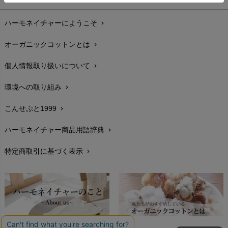
お支払い方法
chevron_right
ハーモネイチャーにようこそ
chevron_right
配送と送料
chevron_right
オーガニックコットンとは
chevron_right
在庫状況と発送予定
chevron_right
個人情報取り扱いについて
chevron_right
サイズ・寸法
chevron_right
環境への取り組み
chevron_right
生地・素材
chevron_right
こんせぷと1999
chevron_right
お手入れについて
chevron_right
ハーモネイチャー商品用語辞典
chevron_right
レビューを書こう
chevron_right
特定商取引に基づく表示
chevron_right
返品交換
chevron_right
FAXでのご注文
chevron_right
お問い合わせ
chevron_right