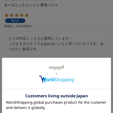
オーガニックコットン 男児パンツ
購入者
投稿日
2023/03/01
もう10年近くこどもが愛用しています。

このまま大人サイズもあればいいなと思っていそうです。あ
りがたい製品です。
1
件中
1
-
1
件表示
ご利用ガイド
ギフトラッピング
chevron_right
ハーモネイチャーについて