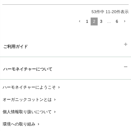
53
件中
11
-
20
件表示
1
2
3
…
6
ご利用ガイド
ギフトラッピング
chevron_right
ハーモネイチャーについて
お支払い方法
chevron_right
ハーモネイチャーにようこそ
chevron_right
配送と送料
chevron_right
オーガニックコットンとは
chevron_right
在庫状況と発送予定
chevron_right
個人情報取り扱いについて
chevron_right
サイズ・寸法
chevron_right
環境への取り組み
chevron_right
生地・素材
chevron_right