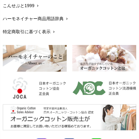
こんせぷと1999
chevron_right
お手入れについて
chevron_right
ハーモネイチャー商品用語辞典
chevron_right
レビューを書こう
chevron_right
特定商取引に基づく表示
chevron_right
返品交換
chevron_right
FAXでのご注文
chevron_right
お問い合わせ
chevron_right