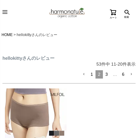
検索
カート
HOME
hellokittyさんのレビュー
hellokittyさんのレビュー
53
件中
11
-
20
件表示
1
2
3
…
6