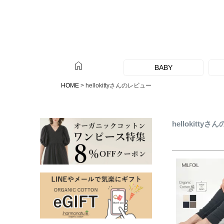
home
BABY
HOME
hellokittyさんのレビュー
hellokitty