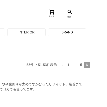
カート
検索
INTERIOR
BRAND
53
件中
51
-
53
件表示
1
…
5
6
チ、やや腹回りが太めですがぴったりフィット、足首まで
でヨガでも使ってます。