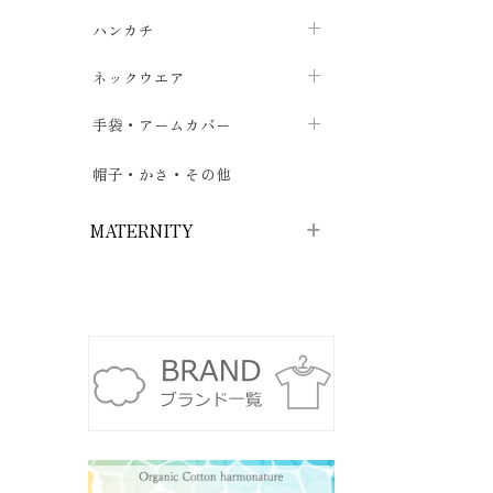
ソックス
巾着・ポーチ
ヨガマット・カーペット
ハンカチ
chevron_right
カイロ・湯たんぽ
chevron_right
chevron_right
chevron_right
ハイソックス
バッグ・ポシェット
タオルハンカチ
chevron_right
ネックウエア
chevron_right
chevron_right
五本指・足袋ソックス
ガーゼハンカチ
マフラー
chevron_right
手袋・アームカバー
chevron_right
chevron_right
タイツ
ハンカチ
ストール
chevron_right
ショート丈
chevron_right
chevron_right
帽子・かさ・その他
chevron_right
レッグウォーマー
ネックカバー・スヌード
chevron_right
ロング丈
chevron_right
chevron_right
MATERNITY
マタニティウェア・授乳服
マタニティウェア・授乳服
授乳下着・パジャマ
chevron_right
マタニティ・授乳ブラジャー
マタ
ニティ・ママ雑貨
chevron_right
授乳パッド
授乳ケープ
chevron_right
chevron_right
マタニティショーツ
授乳クッション・枕
chevron_right
chevron_right