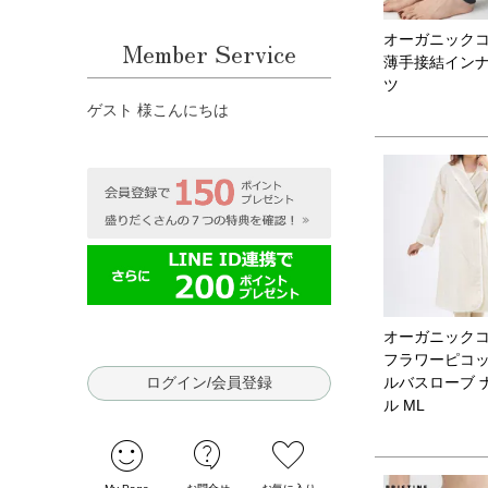
オーガニック
Member Service
薄手接結イン
ツ
ゲスト 様こんにちは
オーガニック
フラワーピコ
ログイン/会員登録
ルバスローブ 
ル ML
sentiment_satisfied
contact_support
favorite