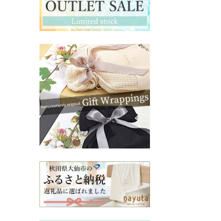
マタニティ・授乳インナー
その他ママ雑貨
chevron_right
chevron_right
妊婦帯・産前産後ガードル
chevron_right
マタニティ・授乳パジャマ
chevron_right