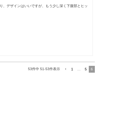
り、デザインはいいですが、もう少し深く下腹部とヒッ
53
件中
51
-
53
件表示
1
…
5
6