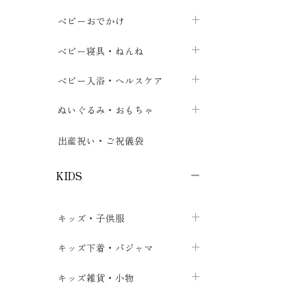
トップス
パンツ・オーバーパンツ
ベビー小物・雑貨
chevron_right
ベビーおでかけ
chevron_right
chevron_right
ボトムス
ボディスーツ
ベビー帽子
ベビーキャリー
chevron_right
chevron_right
ベビー寝具・ねんね
chevron_right
chevron_right
セレモニードレス
短肌着・長肌着
スタイ・よだれかけ
おでかけ用品・カバー・シート
chevron_right
ベビースリーパー
chevron_right
chevron_right
ベビー入浴・ヘルスケア
chevron_right
chevron_right
ワンピース・チュニック
肌着・下着
ミトン・手袋
chevron_right
ベビーパジャマ
chevron_right
ベビーおむつ・おむつカバー
chevron_right
ぬいぐるみ・おもちゃ
chevron_right
chevron_right
上着・アウター
ベビーおむつ・おむつカバー
靴下・タイツ
chevron_right
ベビー布団・シーツ
chevron_right
トレーニングパンツ
chevron_right
ファーストトイ
chevron_right
chevron_right
出産祝い・ご祝儀袋
chevron_right
トレーニングパンツ
レッグウォーマー・サポーター
ベビー枕・カバー
chevron_right
ベビーお風呂・ケア用品
chevron_right
ぬいぐるみ
chevron_right
chevron_right
chevron_right
KIDS
ベビー・キッズ腹巻
ベビーフェンス・安全用品
ガーゼ・クロス
chevron_right
知育玩具
chevron_right
chevron_right
chevron_right
キッズ・子供服
ブーティ・シューズ
ベビーおくるみ・アフガン
授乳クッション・枕
chevron_right
あみぐるみ
chevron_right
chevron_right
chevron_right
子供トップス
キッズ下着・パジャマ
マフラー
chevron_right
chevron_right
子供カーディガン・ベスト
子供肌着下着
キッズ雑貨・小物
汗取りパッド
chevron_right
chevron_right
chevron_right
子供チュニック・ワンピース
子供靴下
子供帽子
chevron_right
chevron_right
chevron_right