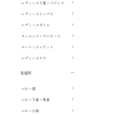
レディース下着・パジャマ
ブラジャー
レディーストップス
chevron_right
ショーツ
カットソー・Tシャツ
レディースボトム
chevron_right
chevron_right
レディースインナー・肌着
シャツ・ブラウス
スカート
chevron_right
チュニック・ワンピース
chevron_right
chevron_right
レギンス・スパッツ
パーカー・スウェット
レディースパンツ
半袖・袖なし
chevron_right
chevron_right
コート・ジャケット
chevron_right
chevron_right
パジャマ・ルームウェア
カーディガン・ボレロ・ベスト
長袖・７分袖
chevron_right
chevron_right
レディースケア
chevron_right
ニット・セーター
chevron_right
布ナプキン
chevron_right
BABY
パンティライナー
chevron_right
ベビー服
紙ナプキン
chevron_right
カバーオール・ロンパース
ベビー下着・肌着
chevron_right
セパレート・上下セット
コンビ肌着
ベビー小物
chevron_right
chevron_right