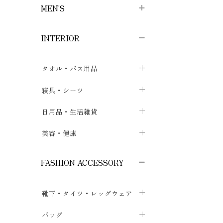
MEN'S
子供ボトムス
子供タイツ・レギンス
子供雑貨
chevron_right
chevron_right
chevron_right
INTERIOR
メンズ下着・パジャマ
子供上着・アウター
子供パジャマ
chevron_right
chevron_right
メンズインナー・肌着
メンズファッション
子供ローブ
chevron_right
chevron_right
タオル・バス用品
ボクサーパンツ
シャツ・カットソー
chevron_right
chevron_right
タオル
寝具・シーツ
chevron_right
ブリーフ
セーター・トレーナー・パーカ
chevron_right
chevron_right
バス用品
ベッドシーツ
日用品・生活雑貨
chevron_right
chevron_right
トランクス
ボトムス
chevron_right
chevron_right
布団カバー・カバーセット
クッション
美容・健康
chevron_right
chevron_right
アンダーパンツ・ももひき
コート・上着
chevron_right
chevron_right
枕・ピローケース
生地・手芸用品
マスク
chevron_right
chevron_right
chevron_right
FASHION ACCESSORY
メンズパジャマ
chevron_right
防水シート
スリッパ・ルームシューズ
コットン・綿棒
chevron_right
chevron_right
chevron_right
靴下・タイツ・レッグウェア
ケット・綿毛布
せっけん・洗剤
ガーゼ
chevron_right
chevron_right
chevron_right
フットカバー・アンクレット
布団
バッグ
その他小物・雑貨
chevron_right
保湿・スキンケア・サポーター
chevron_right
chevron_right
chevron_right