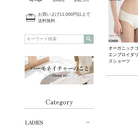
My Page
お問合せ
お気に入り
redeem
お買い上げ11,000円以上で
送料無料
オーガニック
エンブロイダ
スショーツ
Category
LADIES