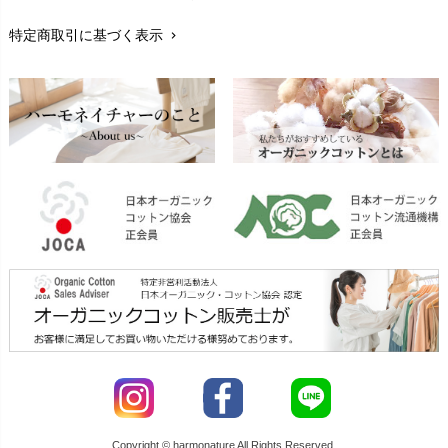
レビューを書こう
chevron_right
特定商取引に基づく表示
chevron_right
返品交換
chevron_right
FAXでのご注文
chevron_right
お問い合わせ
chevron_right
Copyright © harmonature All Rights Reserved.