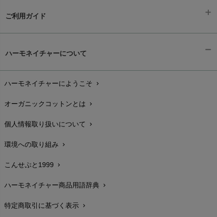
ご利用ガイド
ギフトラッピング
chevron_right
ハーモネイチャーについて
お支払い方法
chevron_right
ハーモネイチャーにようこそ
chevron_right
配送と送料
chevron_right
オーガニックコットンとは
chevron_right
在庫状況と発送予定
chevron_right
個人情報取り扱いについて
chevron_right
サイズ・寸法
chevron_right
環境への取り組み
chevron_right
生地・素材
chevron_right
こんせぷと1999
chevron_right
お手入れについて
chevron_right
ハーモネイチャー商品用語辞典
chevron_right
レビューを書こう
chevron_right
特定商取引に基づく表示
chevron_right
返品交換
chevron_right