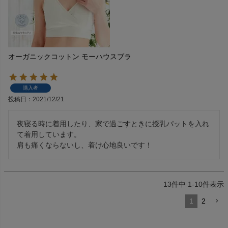
オーガニックコットン モーハウスブラ
購入者
投稿日
2021/12/21
夜寝る時に着用したり、家で過ごすときに授乳パットを入れ
て着用しています。

肩も痛くならないし、着け心地良いです！
13
件中
1
-
10
件表示
1
2