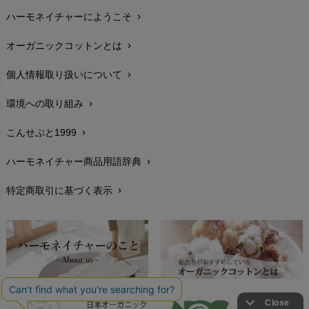
ハーモネイチャーにようこそ
chevron_right
配送と送料
chevron_right
オーガニックコットンとは
chevron_right
在庫状況と発送予定
chevron_right
個人情報取り扱いについて
chevron_right
サイズ・寸法
chevron_right
環境への取り組み
chevron_right
生地・素材
chevron_right
こんせぷと1999
chevron_right
お手入れについて
chevron_right
ハーモネイチャー商品用語辞典
chevron_right
レビューを書こう
chevron_right
特定商取引に基づく表示
chevron_right
返品交換
chevron_right
FAXでのご注文
chevron_right
お問い合わせ
chevron_right