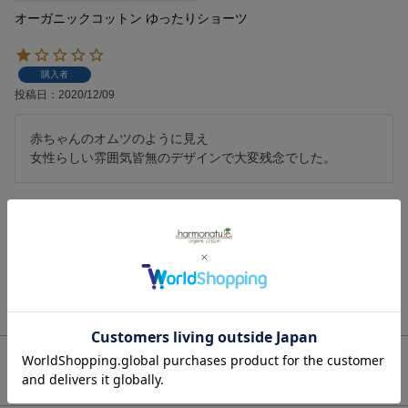
オーガニックコットン ゆったりショーツ
購入者
投稿日
2020/12/09
赤ちゃんのオムツのように見え

1
件中
1
-
1
件表示
ご利用ガイド
ギフトラッピング
chevron_right
ハーモネイチャーについて
お支払い方法
chevron_right