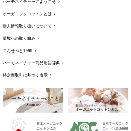
ハーモネイチャーにようこそ
chevron_right
配送と送料
chevron_right
オーガニックコットンとは
chevron_right
在庫状況と発送予定
chevron_right
個人情報取り扱いについて
chevron_right
サイズ・寸法
chevron_right
環境への取り組み
chevron_right
生地・素材
chevron_right
こんせぷと1999
chevron_right
お手入れについて
chevron_right
ハーモネイチャー商品用語辞典
chevron_right
レビューを書こう
chevron_right
特定商取引に基づく表示
chevron_right
返品交換
chevron_right
FAXでのご注文
chevron_right
お問い合わせ
chevron_right