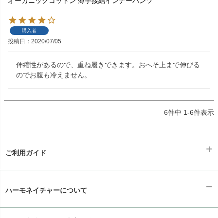
オーガニックコットン 薄手接結インナーパンツ
購入者
投稿日
2020/07/05
伸縮性があるので、重ね履きできます。おへそ上まで伸びる
のでお腹も冷えません。
6
件中
1
-
6
件表示
ご利用ガイド
ギフトラッピング
chevron_right
ハーモネイチャーについて
お支払い方法
chevron_right