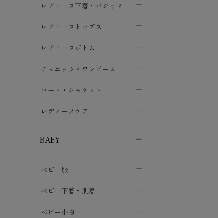
レディース下着・パジャマ
ブラジャー
レディーストップス
chevron_right
ショーツ
カットソー・Tシャツ
レディースボトム
chevron_right
chevron_right
レディースインナー・肌着
シャツ・ブラウス
スカート
chevron_right
チュニック・ワンピース
chevron_right
chevron_right
レギンス・スパッツ
パーカー・スウェット
レディースパンツ
半袖・袖なし
chevron_right
chevron_right
コート・ジャケット
chevron_right
chevron_right
パジャマ・ルームウェア
カーディガン・ボレロ・ベスト
長袖・７分袖
chevron_right
chevron_right
レディースケア
chevron_right
ニット・セーター
chevron_right
布ナプキン
chevron_right
BABY
パンティライナー
chevron_right
ベビー服
紙ナプキン
chevron_right
カバーオール・ロンパース
ベビー下着・肌着
chevron_right
セパレート・上下セット
コンビ肌着
ベビー小物
chevron_right
chevron_right