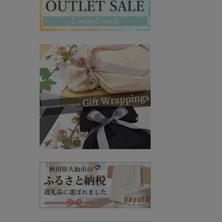
マタニティ・授乳インナー
その他ママ雑貨
chevron_right
chevron_right
妊婦帯・産前産後ガードル
chevron_right
マタニティ・授乳パジャマ
chevron_right