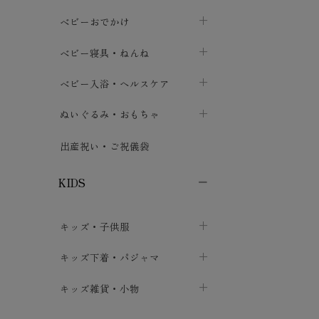
トップス
パンツ・オーバーパンツ
ベビー小物・雑貨
chevron_right
ベビーおでかけ
chevron_right
chevron_right
ボトムス
ボディスーツ
ベビー帽子
ベビーキャリー
chevron_right
chevron_right
ベビー寝具・ねんね
chevron_right
chevron_right
セレモニードレス
短肌着・長肌着
スタイ・よだれかけ
おでかけ用品・カバー・シート
chevron_right
ベビースリーパー
chevron_right
chevron_right
ベビー入浴・ヘルスケア
chevron_right
chevron_right
ワンピース・チュニック
肌着・下着
ミトン・手袋
chevron_right
ベビーパジャマ
chevron_right
ベビーおむつ・おむつカバー
chevron_right
ぬいぐるみ・おもちゃ
chevron_right
chevron_right
上着・アウター
ベビーおむつ・おむつカバー
靴下・タイツ
chevron_right
ベビー布団・シーツ
chevron_right
トレーニングパンツ
chevron_right
ファーストトイ
chevron_right
chevron_right
出産祝い・ご祝儀袋
chevron_right
トレーニングパンツ
レッグウォーマー・サポーター
ベビー枕・カバー
chevron_right
ベビーお風呂・ケア用品
chevron_right
ぬいぐるみ
chevron_right
chevron_right
chevron_right
KIDS
ベビー・キッズ腹巻
ベビーフェンス・安全用品
ガーゼ・クロス
chevron_right
知育玩具
chevron_right
chevron_right
chevron_right
キッズ・子供服
ブーティ・シューズ
ベビーおくるみ・アフガン
授乳クッション・枕
chevron_right
あみぐるみ
chevron_right
chevron_right
chevron_right
子供トップス
キッズ下着・パジャマ
マフラー
chevron_right
chevron_right
子供カーディガン・ベスト
子供肌着下着
キッズ雑貨・小物
汗取りパッド
chevron_right
chevron_right
chevron_right
子供チュニック・ワンピース
子供靴下
子供帽子
chevron_right
chevron_right
chevron_right