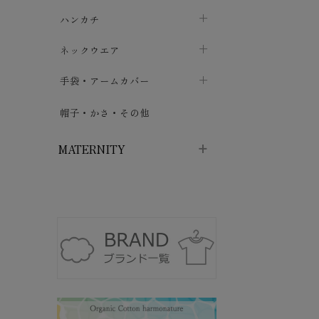
ソックス
巾着・ポーチ
ヨガマット・カーペット
ハンカチ
chevron_right
カイロ・湯たんぽ
chevron_right
chevron_right
chevron_right
ハイソックス
バッグ・ポシェット
タオルハンカチ
chevron_right
ネックウエア
chevron_right
chevron_right
五本指・足袋ソックス
ガーゼハンカチ
マフラー
chevron_right
手袋・アームカバー
chevron_right
chevron_right
タイツ
ハンカチ
ストール
chevron_right
ショート丈
chevron_right
chevron_right
帽子・かさ・その他
chevron_right
レッグウォーマー
ネックカバー・スヌード
chevron_right
ロング丈
chevron_right
chevron_right
MATERNITY
マタニティウェア・授乳服
マタニティウェア・授乳服
授乳下着・パジャマ
chevron_right
マタニティ・授乳ブラジャー
マタ
ニティ・ママ雑貨
chevron_right
授乳パッド
授乳ケープ
chevron_right
chevron_right
マタニティショーツ
授乳クッション・枕
chevron_right
chevron_right