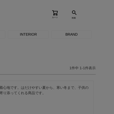
カート
検索
INTERIOR
BRAND
1
件中
1
-
1
件表示
着心地です。はだけやすい夏から、寒い冬まで、子供の
寄り添ってくれる商品です。