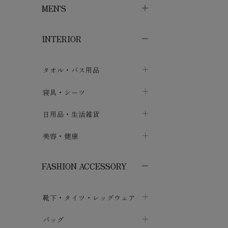
MEN'S
子供ボトムス
子供タイツ・レギンス
子供雑貨
chevron_right
chevron_right
chevron_right
INTERIOR
メンズ下着・パジャマ
子供上着・アウター
子供パジャマ
chevron_right
chevron_right
メンズインナー・肌着
メンズファッション
子供ローブ
chevron_right
chevron_right
タオル・バス用品
ボクサーパンツ
シャツ・カットソー
chevron_right
chevron_right
タオル
寝具・シーツ
chevron_right
ブリーフ
セーター・トレーナー・パーカ
chevron_right
chevron_right
バス用品
ベッドシーツ
日用品・生活雑貨
chevron_right
chevron_right
トランクス
ボトムス
chevron_right
chevron_right
布団カバー・カバーセット
クッション
美容・健康
chevron_right
chevron_right
アンダーパンツ・ももひき
コート・上着
chevron_right
chevron_right
枕・ピローケース
生地・手芸用品
マスク
chevron_right
chevron_right
chevron_right
FASHION ACCESSORY
メンズパジャマ
chevron_right
防水シート
スリッパ・ルームシューズ
コットン・綿棒
chevron_right
chevron_right
chevron_right
靴下・タイツ・レッグウェア
ケット・綿毛布
せっけん・洗剤
ガーゼ
chevron_right
chevron_right
chevron_right
フットカバー・アンクレット
布団
バッグ
その他小物・雑貨
chevron_right
保湿・スキンケア・サポーター
chevron_right
chevron_right
chevron_right