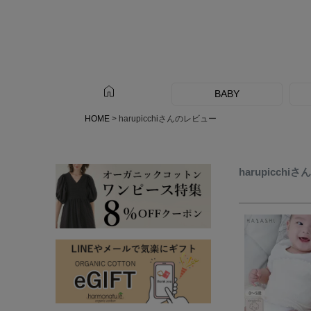
home
BABY
HOME
harupicchiさんのレビュー
harupicch