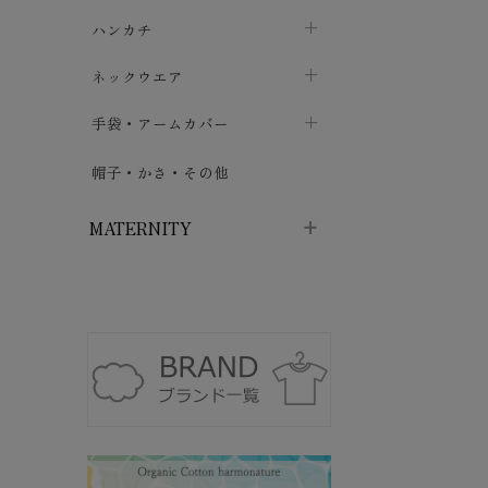
ソックス
巾着・ポーチ
ヨガマット・カーペット
ハンカチ
chevron_right
カイロ・湯たんぽ
chevron_right
chevron_right
chevron_right
ハイソックス
バッグ・ポシェット
タオルハンカチ
chevron_right
ネックウエア
chevron_right
chevron_right
五本指・足袋ソックス
ガーゼハンカチ
マフラー
chevron_right
手袋・アームカバー
chevron_right
chevron_right
タイツ
ハンカチ
ストール
chevron_right
ショート丈
chevron_right
chevron_right
帽子・かさ・その他
chevron_right
レッグウォーマー
ネックカバー・スヌード
chevron_right
ロング丈
chevron_right
chevron_right
MATERNITY
マタニティウェア・授乳服
マタニティウェア・授乳服
授乳下着・パジャマ
chevron_right
マタニティ・授乳ブラジャー
マタ
ニティ・ママ雑貨
chevron_right
授乳パッド
授乳ケープ
chevron_right
chevron_right
マタニティショーツ
授乳クッション・枕
chevron_right
chevron_right