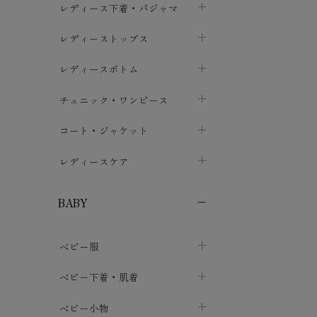
レディース下着・パジャマ
ブラジャー
レディーストップス
chevron_right
ショーツ
カットソー・Tシャツ
レディースボトム
chevron_right
chevron_right
レディースインナー・肌着
シャツ・ブラウス
スカート
chevron_right
チュニック・ワンピース
chevron_right
chevron_right
レギンス・スパッツ
パーカー・スウェット
レディースパンツ
半袖・袖なし
chevron_right
chevron_right
コート・ジャケット
chevron_right
chevron_right
パジャマ・ルームウェア
カーディガン・ボレロ・ベスト
長袖・７分袖
chevron_right
chevron_right
レディースケア
chevron_right
ニット・セーター
chevron_right
布ナプキン
chevron_right
BABY
パンティライナー
chevron_right
ベビー服
紙ナプキン
chevron_right
カバーオール・ロンパース
ベビー下着・肌着
chevron_right
セパレート・上下セット
コンビ肌着
ベビー小物
chevron_right
chevron_right