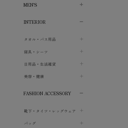
MEN'S
子供ボトムス
子供タイツ・レギンス
子供雑貨
chevron_right
chevron_right
chevron_right
INTERIOR
メンズ下着・パジャマ
子供上着・アウター
子供パジャマ
chevron_right
chevron_right
メンズインナー・肌着
メンズファッション
子供ローブ
chevron_right
chevron_right
タオル・バス用品
ボクサーパンツ
シャツ・カットソー
chevron_right
chevron_right
タオル
寝具・シーツ
chevron_right
ブリーフ
セーター・トレーナー・パーカ
chevron_right
chevron_right
バス用品
ベッドシーツ
日用品・生活雑貨
chevron_right
chevron_right
トランクス
ボトムス
chevron_right
chevron_right
布団カバー・カバーセット
クッション
美容・健康
chevron_right
chevron_right
アンダーパンツ・ももひき
コート・上着
chevron_right
chevron_right
枕・ピローケース
生地・手芸用品
マスク
chevron_right
chevron_right
chevron_right
FASHION ACCESSORY
メンズパジャマ
chevron_right
防水シート
スリッパ・ルームシューズ
コットン・綿棒
chevron_right
chevron_right
chevron_right
靴下・タイツ・レッグウェア
ケット・綿毛布
せっけん・洗剤
ガーゼ
chevron_right
chevron_right
chevron_right
フットカバー・アンクレット
布団
バッグ
その他小物・雑貨
chevron_right
保湿・スキンケア・サポーター
chevron_right
chevron_right
chevron_right