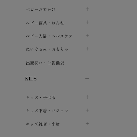
トップス
パンツ・オーバーパンツ
ベビー小物・雑貨
chevron_right
ベビーおでかけ
chevron_right
chevron_right
ボトムス
ボディスーツ
ベビー帽子
ベビーキャリー
chevron_right
chevron_right
ベビー寝具・ねんね
chevron_right
chevron_right
セレモニードレス
短肌着・長肌着
スタイ・よだれかけ
おでかけ用品・カバー・シート
chevron_right
ベビースリーパー
chevron_right
chevron_right
ベビー入浴・ヘルスケア
chevron_right
chevron_right
ワンピース・チュニック
肌着・下着
ミトン・手袋
chevron_right
ベビーパジャマ
chevron_right
ベビーおむつ・おむつカバー
chevron_right
ぬいぐるみ・おもちゃ
chevron_right
chevron_right
上着・アウター
ベビーおむつ・おむつカバー
靴下・タイツ
chevron_right
ベビー布団・シーツ
chevron_right
トレーニングパンツ
chevron_right
ファーストトイ
chevron_right
chevron_right
出産祝い・ご祝儀袋
chevron_right
トレーニングパンツ
レッグウォーマー・サポーター
ベビー枕・カバー
chevron_right
ベビーお風呂・ケア用品
chevron_right
ぬいぐるみ
chevron_right
chevron_right
chevron_right
KIDS
ベビー・キッズ腹巻
ベビーフェンス・安全用品
ガーゼ・クロス
chevron_right
知育玩具
chevron_right
chevron_right
chevron_right
キッズ・子供服
ブーティ・シューズ
ベビーおくるみ・アフガン
授乳クッション・枕
chevron_right
あみぐるみ
chevron_right
chevron_right
chevron_right
子供トップス
キッズ下着・パジャマ
マフラー
chevron_right
chevron_right
子供カーディガン・ベスト
子供肌着下着
キッズ雑貨・小物
汗取りパッド
chevron_right
chevron_right
chevron_right
子供チュニック・ワンピース
子供靴下
子供帽子
chevron_right
chevron_right
chevron_right