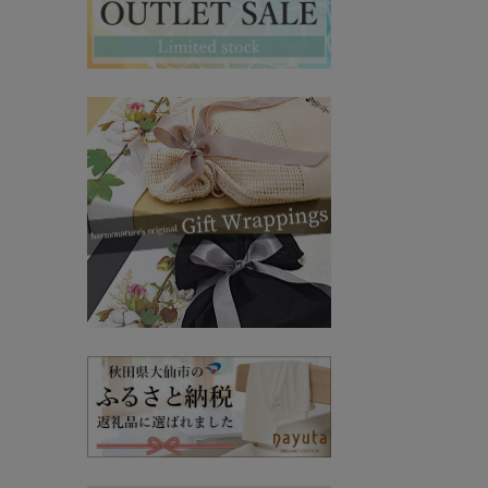
マタニティ・授乳インナー
その他ママ雑貨
chevron_right
chevron_right
妊婦帯・産前産後ガードル
chevron_right
マタニティ・授乳パジャマ
chevron_right