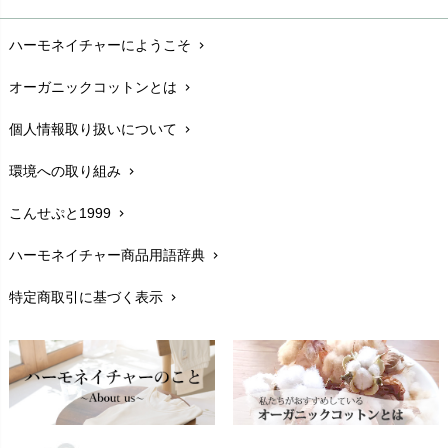
お支払い方法
chevron_right
ハーモネイチャーにようこそ
chevron_right
配送と送料
chevron_right
オーガニックコットンとは
chevron_right
在庫状況と発送予定
chevron_right
個人情報取り扱いについて
chevron_right
サイズ・寸法
chevron_right
環境への取り組み
chevron_right
生地・素材
chevron_right
こんせぷと1999
chevron_right
お手入れについて
chevron_right
ハーモネイチャー商品用語辞典
chevron_right
レビューを書こう
chevron_right
特定商取引に基づく表示
chevron_right
返品交換
chevron_right
FAXでのご注文
chevron_right
お問い合わせ
chevron_right