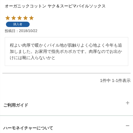
オーガニックコットン ヤク＆スーピマパイルソックス
購入者
投稿日
2018/10/22
程よい肉厚で暖かくパイル地が肌触りよく心地よく今年も追
加しました。お家用で指先ポカポカです。肉厚なのでお出か
けには靴に入らないかと
1
件中
1
-
1
件表示
ご利用ガイド
ギフトラッピング
chevron_right
ハーモネイチャーについて