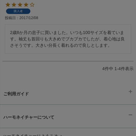
購入者
投稿日
2017/12/08
2歳8か月の息子に買いました。いつも100サイズを着ていま
す。袖丈も首回りも大きめでブカブカでしたが、着心地は良
さそうです。大きい分長く着れるので良しとします。
4
件中
1
-
4
件表示
ご利用ガイド
ギフトラッピング
chevron_right
ハーモネイチャーについて
お支払い方法
chevron_right