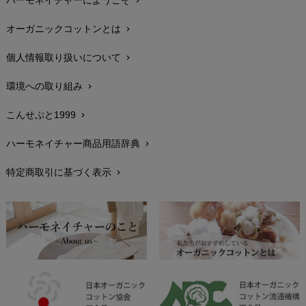
ハーモネイチャーにようこそ
chevron_right
配送と送料
chevron_right
オーガニックコットンとは
chevron_right
在庫状況と発送予定
chevron_right
個人情報取り扱いについて
chevron_right
サイズ・寸法
chevron_right
環境への取り組み
chevron_right
生地・素材
chevron_right
こんせぷと1999
chevron_right
お手入れについて
chevron_right
ハーモネイチャー商品用語辞典
chevron_right
レビューを書こう
chevron_right
特定商取引に基づく表示
chevron_right
返品交換
chevron_right
FAXでのご注文
chevron_right
お問い合わせ
chevron_right