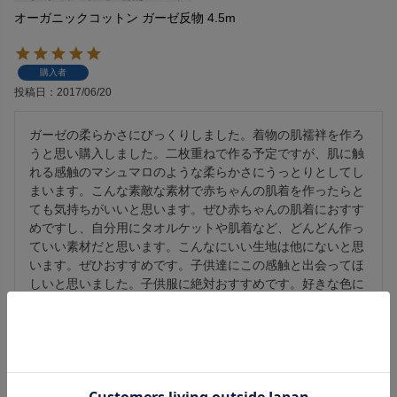
オーガニックコットン ガーゼ反物 4.5m
購入者
投稿日
2017/06/20
ガーゼの柔らかさにびっくりしました。着物の肌襦袢を作ろ
うと思い購入しました。二枚重ねで作る予定ですが、肌に触
れる感触のマシュマロのような柔らかさにうっとりとしてし
まいます。こんな素敵な素材で赤ちゃんの肌着を作ったらと
ても気持ちがいいと思います。ぜひ赤ちゃんの肌着におすす
めですし、自分用にタオルケットや肌着など、どんどん作っ
ていい素材だと思います。こんなにいい生地は他にないと思
います。ぜひおすすめです。子供達にこの感触と出会ってほ
しいと思いました。子供服に絶対おすすめです。好きな色に
染めると、ふわふわの可愛いワンピースもできると思いまし
1
件中
1
-
1
件表示