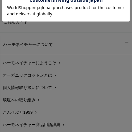
ご利用ガイド
ギフトラッピング
chevron_right
ハーモネイチャーについて
お支払い方法
chevron_right
ハーモネイチャーにようこそ
chevron_right
配送と送料
chevron_right
オーガニックコットンとは
chevron_right
在庫状況と発送予定
chevron_right
個人情報取り扱いについて
chevron_right
サイズ・寸法
chevron_right
環境への取り組み
chevron_right
生地・素材
chevron_right
こんせぷと1999
chevron_right
お手入れについて
chevron_right
ハーモネイチャー商品用語辞典
chevron_right
レビューを書こう
chevron_right