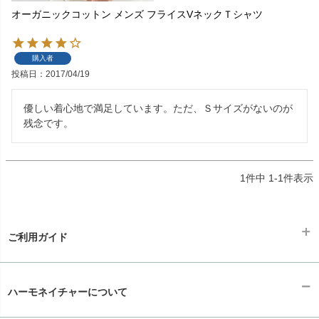
オーガニックコットン メンズ フライスVネックＴシャツ
購入者
投稿日
2017/04/19
優しい着心地で満足しています。ただ、Ｓサイズがないのが
残念です。
1
件中
1
-
1
件表示
ご利用ガイド
ギフトラッピング
chevron_right
ハーモネイチャーについて
お支払い方法
chevron_right