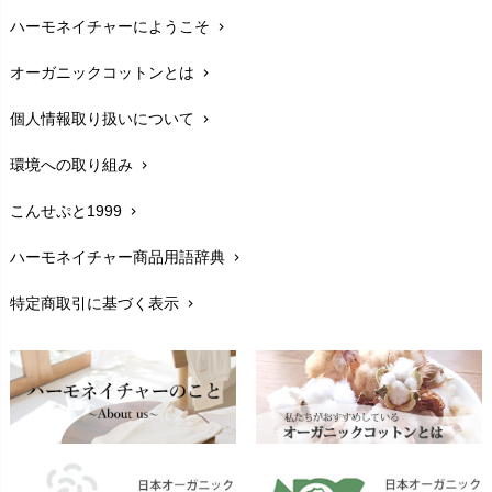
ハーモネイチャーにようこそ
chevron_right
配送と送料
chevron_right
オーガニックコットンとは
chevron_right
在庫状況と発送予定
chevron_right
個人情報取り扱いについて
chevron_right
サイズ・寸法
chevron_right
環境への取り組み
chevron_right
生地・素材
chevron_right
こんせぷと1999
chevron_right
お手入れについて
chevron_right
ハーモネイチャー商品用語辞典
chevron_right
レビューを書こう
chevron_right
特定商取引に基づく表示
chevron_right
返品交換
chevron_right
FAXでのご注文
chevron_right
お問い合わせ
chevron_right