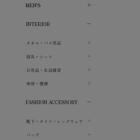
MEN'S
子供ボトムス
子供タイツ・レギンス
子供雑貨
chevron_right
chevron_right
chevron_right
INTERIOR
メンズ下着・パジャマ
子供上着・アウター
子供パジャマ
chevron_right
chevron_right
メンズインナー・肌着
メンズファッション
子供ローブ
chevron_right
chevron_right
タオル・バス用品
ボクサーパンツ
シャツ・カットソー
chevron_right
chevron_right
タオル
寝具・シーツ
chevron_right
ブリーフ
セーター・トレーナー・パーカ
chevron_right
chevron_right
バス用品
ベッドシーツ
日用品・生活雑貨
chevron_right
chevron_right
トランクス
ボトムス
chevron_right
chevron_right
布団カバー・カバーセット
クッション
美容・健康
chevron_right
chevron_right
アンダーパンツ・ももひき
コート・上着
chevron_right
chevron_right
枕・ピローケース
生地・手芸用品
マスク
chevron_right
chevron_right
chevron_right
FASHION ACCESSORY
メンズパジャマ
chevron_right
防水シート
スリッパ・ルームシューズ
コットン・綿棒
chevron_right
chevron_right
chevron_right
靴下・タイツ・レッグウェア
ケット・綿毛布
せっけん・洗剤
ガーゼ
chevron_right
chevron_right
chevron_right
フットカバー・アンクレット
布団
バッグ
その他小物・雑貨
chevron_right
保湿・スキンケア・サポーター
chevron_right
chevron_right
chevron_right