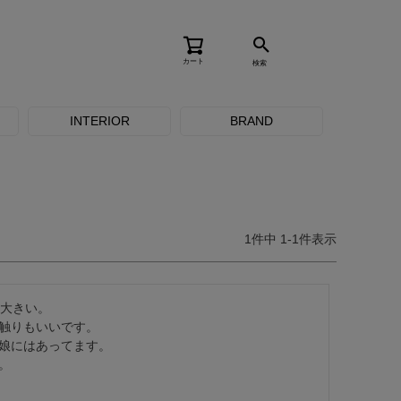
カート
検索
INTERIOR
BRAND
1
件中
1
-
1
件表示
大きい。

触りもいいです。

娘にはあってます。

。