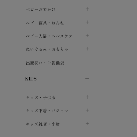
トップス
パンツ・オーバーパンツ
ベビー小物・雑貨
chevron_right
ベビーおでかけ
chevron_right
chevron_right
ボトムス
ボディスーツ
ベビー帽子
ベビーキャリー
chevron_right
chevron_right
ベビー寝具・ねんね
chevron_right
chevron_right
セレモニードレス
短肌着・長肌着
スタイ・よだれかけ
おでかけ用品・カバー・シート
chevron_right
ベビースリーパー
chevron_right
chevron_right
ベビー入浴・ヘルスケア
chevron_right
chevron_right
ワンピース・チュニック
肌着・下着
ミトン・手袋
chevron_right
ベビーパジャマ
chevron_right
ベビーおむつ・おむつカバー
chevron_right
ぬいぐるみ・おもちゃ
chevron_right
chevron_right
上着・アウター
ベビーおむつ・おむつカバー
靴下・タイツ
chevron_right
ベビー布団・シーツ
chevron_right
トレーニングパンツ
chevron_right
ファーストトイ
chevron_right
chevron_right
出産祝い・ご祝儀袋
chevron_right
トレーニングパンツ
レッグウォーマー・サポーター
ベビー枕・カバー
chevron_right
ベビーお風呂・ケア用品
chevron_right
ぬいぐるみ
chevron_right
chevron_right
chevron_right
KIDS
ベビー・キッズ腹巻
ベビーフェンス・安全用品
ガーゼ・クロス
chevron_right
知育玩具
chevron_right
chevron_right
chevron_right
キッズ・子供服
ブーティ・シューズ
ベビーおくるみ・アフガン
授乳クッション・枕
chevron_right
あみぐるみ
chevron_right
chevron_right
chevron_right
子供トップス
キッズ下着・パジャマ
マフラー
chevron_right
chevron_right
子供カーディガン・ベスト
子供肌着下着
キッズ雑貨・小物
汗取りパッド
chevron_right
chevron_right
chevron_right
子供チュニック・ワンピース
子供靴下
子供帽子
chevron_right
chevron_right
chevron_right