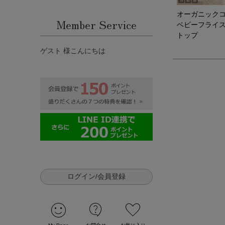
オーガニック
Member Service
ベビーフライ
トップ
ゲスト 様こんにちは
ログイン/会員登録
sentiment_satisfied
contact_support
favorite