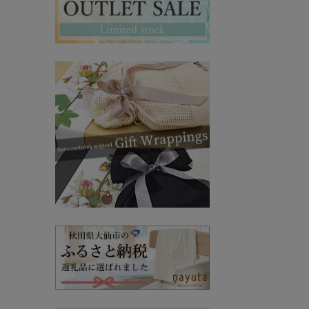
マタニティ・授乳インナー
その他ママ雑貨
chevron_right
chevron_right
妊婦帯・産前産後ガードル
chevron_right
マタニティ・授乳パジャマ
chevron_right