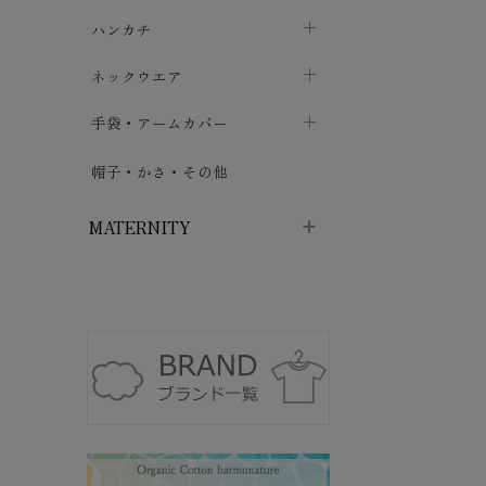
ソックス
巾着・ポーチ
ヨガマット・カーペット
ハンカチ
chevron_right
カイロ・湯たんぽ
chevron_right
chevron_right
chevron_right
ハイソックス
バッグ・ポシェット
タオルハンカチ
chevron_right
ネックウエア
chevron_right
chevron_right
五本指・足袋ソックス
ガーゼハンカチ
マフラー
chevron_right
手袋・アームカバー
chevron_right
chevron_right
タイツ
ハンカチ
ストール
chevron_right
ショート丈
chevron_right
chevron_right
帽子・かさ・その他
chevron_right
レッグウォーマー
ネックカバー・スヌード
chevron_right
ロング丈
chevron_right
chevron_right
MATERNITY
マタニティウェア・授乳服
マタニティウェア・授乳服
授乳下着・パジャマ
chevron_right
マタニティ・授乳ブラジャー
マタ
ニティ・ママ雑貨
chevron_right
授乳パッド
授乳ケープ
chevron_right
chevron_right
マタニティショーツ
授乳クッション・枕
chevron_right
chevron_right