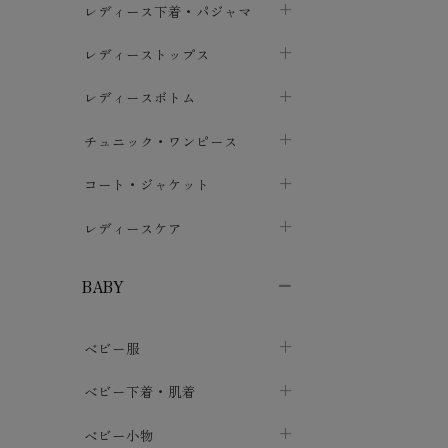
レディース下着・パジャマ
ブラジャー
レディーストップス
chevron_right
ショーツ
カットソー・Tシャツ
レディースボトム
chevron_right
chevron_right
レディースインナー・肌着
シャツ・ブラウス
スカート
chevron_right
チュニック・ワンピース
chevron_right
chevron_right
レギンス・スパッツ
パーカー・スウェット
レディースパンツ
半袖・袖なし
chevron_right
chevron_right
コート・ジャケット
chevron_right
chevron_right
パジャマ・ルームウェア
カーディガン・ボレロ・ベスト
長袖・７分袖
chevron_right
chevron_right
レディースケア
chevron_right
ニット・セーター
chevron_right
布ナプキン
chevron_right
BABY
パンティライナー
chevron_right
ベビー服
紙ナプキン
chevron_right
カバーオール・ロンパース
ベビー下着・肌着
chevron_right
セパレート・上下セット
コンビ肌着
ベビー小物
chevron_right
chevron_right