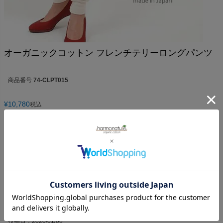
オーガニックコットン フレンチテリーロングパンツ
商品番号
74-CLPT015
¥
10,780
税込
4.00
1
1
件中
1
-
1
件表示
hellokitty
53
購入者
非公開
投稿日
2020/01/08