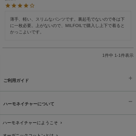
薄手、軽い、スリムなパンツです。裏起毛でないので冬は下
に一枚必要。上がないので、MILFOILで購入し上下で着ると
かっこよいです。
1
件中
1
-
1
件表示
ご利用ガイド
ギフトラッピング
chevron_right
ハーモネイチャーについて
お支払い方法
chevron_right
ハーモネイチャーにようこそ
chevron_right
配送と送料
chevron_right
オーガニックコットンとは
chevron_right