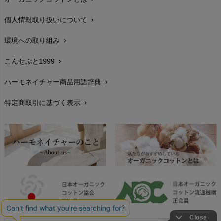
在庫状況と発送予定
chevron_right
個人情報取り扱いについて
chevron_right
サイズ・寸法
chevron_right
環境への取り組み
chevron_right
生地・素材
chevron_right
こんせぷと1999
chevron_right
お手入れについて
chevron_right
ハーモネイチャー商品用語辞典
chevron_right
レビューを書こう
chevron_right
特定商取引に基づく表示
chevron_right
返品交換
chevron_right
FAXでのご注文
chevron_right
お問い合わせ
chevron_right