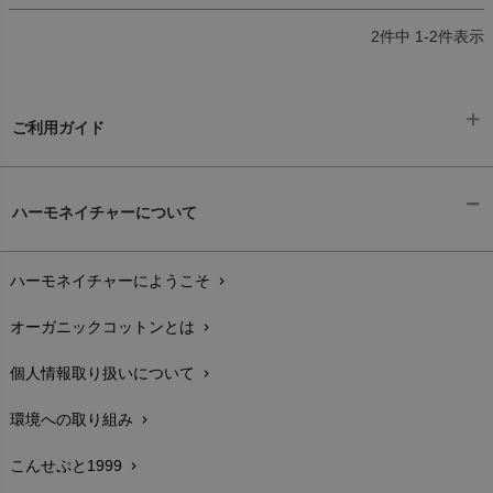
2
件中
1
-
2
件表示
ご利用ガイド
ギフトラッピング
chevron_right
ハーモネイチャーについて
お支払い方法
chevron_right
ハーモネイチャーにようこそ
chevron_right
配送と送料
chevron_right
オーガニックコットンとは
chevron_right
在庫状況と発送予定
chevron_right
個人情報取り扱いについて
chevron_right
サイズ・寸法
chevron_right
環境への取り組み
chevron_right
生地・素材
chevron_right
こんせぷと1999
chevron_right
お手入れについて
chevron_right