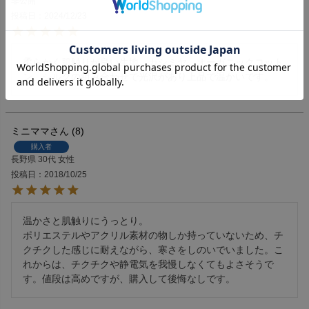
非公開
投稿日
2024/12/23
柔らかく肌触りが良い生地。カシミヤ、オーガニックコット
ン、シルクの組み合わせで光沢があり上品で温かいです。
ミニママ
8
購入者
長野県
30代
女性
投稿日
2018/10/25
温かさと肌触りにうっとり。

ポリエステルやアクリル素材の物しか持っていないため、チ
クチクした感じに耐えながら、寒さをしのいでいました。こ
れからは、チクチクや静電気を我慢しなくてもよさそうで
す。値段は高めですが、購入して後悔なしです。