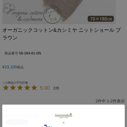
オーガニックコットン&カシミヤ ニットショール ブ
ラウン
商品番号
58-164-01-OS
¥
23,100
税込
5.00
2
2
件中
1
-
2
件表示
ナチュラル
67
購入者