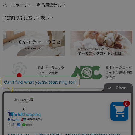
ハーモネイチャー商品用語辞典
chevron_right
レビューを書こう
chevron_right
特定商取引に基づく表示
chevron_right
返品交換
chevron_right
FAXでのご注文
chevron_right
お問い合わせ
chevron_right