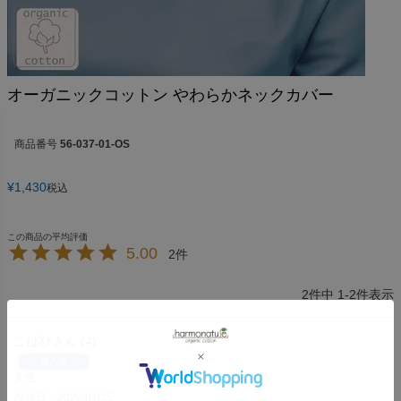
オーガニックコットン やわらかネックカバー
商品番号
56-037-01-OS
¥
1,430
税込
5.00
2
2
件中
1
-
2
件表示
こぱぴ
4
購入者
女性
投稿日
2026/01/25