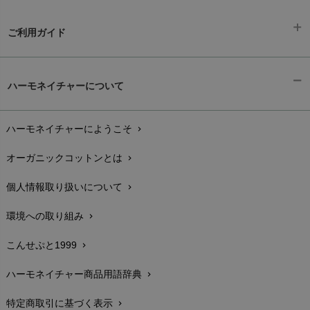
ご利用ガイド
ギフトラッピング
chevron_right
ハーモネイチャーについて
お支払い方法
chevron_right
ハーモネイチャーにようこそ
chevron_right
配送と送料
chevron_right
オーガニックコットンとは
chevron_right
在庫状況と発送予定
chevron_right
個人情報取り扱いについて
chevron_right
サイズ・寸法
chevron_right
環境への取り組み
chevron_right
生地・素材
chevron_right
こんせぷと1999
chevron_right
お手入れについて
chevron_right
ハーモネイチャー商品用語辞典
chevron_right
レビューを書こう
chevron_right
特定商取引に基づく表示
chevron_right
返品交換
chevron_right