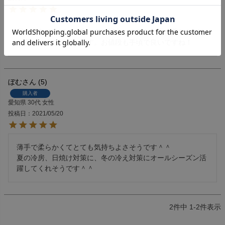
寝るときに窓ぎわが寒いので購入しました。喉の荒れなども
も守れそうな気がします。お値段も手頃で良いですね！
ぼむ
5
購入者
愛知県
30代
女性
投稿日
2021/05/20
薄手で柔らかくてとても気持ちよさそうです＾＾

夏の冷房、日焼け対策に、冬の冷え対策にオールシーズン活
躍してくれそうです＾＾
2
件中
1
-
2
件表示