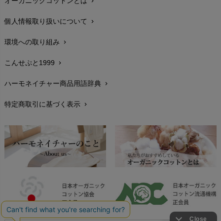
オーガニックコットンとは
chevron_right
在庫状況と発送予定
chevron_right
個人情報取り扱いについて
chevron_right
サイズ・寸法
chevron_right
環境への取り組み
chevron_right
生地・素材
chevron_right
こんせぷと1999
chevron_right
お手入れについて
chevron_right
ハーモネイチャー商品用語辞典
chevron_right
レビューを書こう
chevron_right
特定商取引に基づく表示
chevron_right
返品交換
chevron_right
FAXでのご注文
chevron_right
お問い合わせ
chevron_right