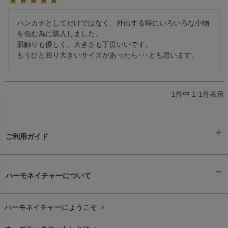
ハンカチとしてだけではなく、外出する時にいろいろな小物
を包む為に購入しました。

肌触りも優しく、大きさも丁度いいです。

もうひと回り大きいサイズがあったら･･･とも思います。
1
件中
1
-
1
件表示
ご利用ガイド
ギフトラッピング
chevron_right
ハーモネイチャーについて
お支払い方法
chevron_right
ハーモネイチャーにようこそ
chevron_right
配送と送料
chevron_right