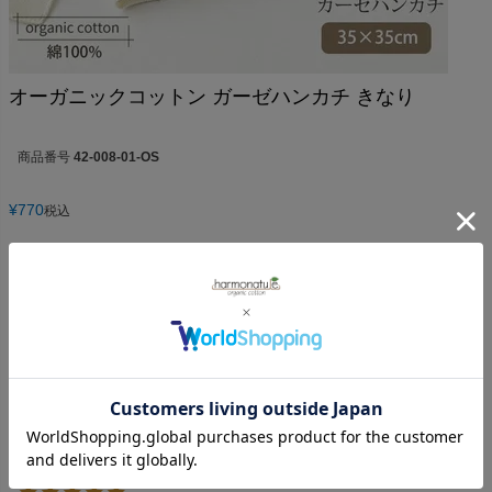
オーガニックコットン ガーゼハンカチ きなり
商品番号
42-008-01-OS
¥
770
税込
5.00
1
1
件中
1
-
1
件表示
ルコ
24
購入者
非公開
投稿日
2018/11/12