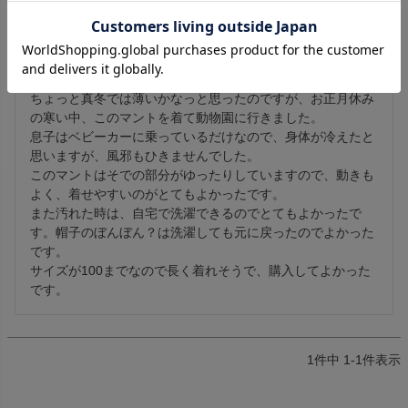
投稿日
2013/04/30
1歳の息子に購入しました。

ちょっと真冬では薄いかなっと思ったのですが、お正月休み
の寒い中、このマントを着て動物園に行きました。

息子はベビーカーに乗っているだけなので、身体が冷えたと
思いますが、風邪もひきませんでした。

このマントはそでの部分がゆったりしていますので、動きも
よく、着せやすいのがとてもよかったです。

また汚れた時は、自宅で洗濯できるのでとてもよかったで
す。帽子のぼんぼん？は洗濯しても元に戻ったのでよかった
です。

サイズが100までなので長く着れそうで、購入してよかった
です。
1
件中
1
-
1
件表示