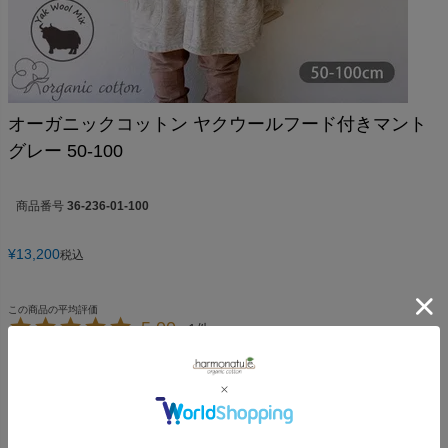
オーガニックコットン ヤクウールフード付きマント
グレー 50-100
商品番号
36-236-01-100
¥
13,200
税込
5.00
1
1
件中
1
-
1
件表示
K.S.
非公開