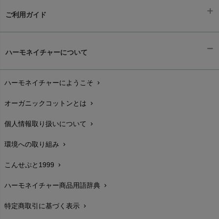
ご利用ガイド
ギフトラッピング
chevron_right
ハーモネイチャーについて
お支払い方法
chevron_right
ハーモネイチャーにようこそ
chevron_right
配送と送料
chevron_right
オーガニックコットンとは
chevron_right
在庫状況と発送予定
chevron_right
個人情報取り扱いについて
chevron_right
サイズ・寸法
chevron_right
環境への取り組み
chevron_right
生地・素材
chevron_right
こんせぷと1999
chevron_right
お手入れについて
chevron_right
ハーモネイチャー商品用語辞典
chevron_right
レビューを書こう
chevron_right
特定商取引に基づく表示
chevron_right
返品交換
chevron_right