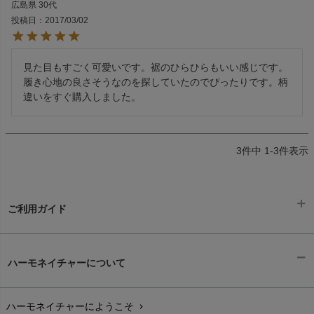
広島県
30代
投稿日
2017/03/02
見た目もすごく可愛いです。裾のひらひらもいい感じです。
履き心地の良さそうなのを探していたのでぴったりです。柄
違いをすぐ購入しました。
3
件中
1
-
3
件表示
ご利用ガイド
ギフトラッピング
chevron_right
ハーモネイチャーについて
お支払い方法
chevron_right
ハーモネイチャーにようこそ
chevron_right
配送と送料
chevron_right