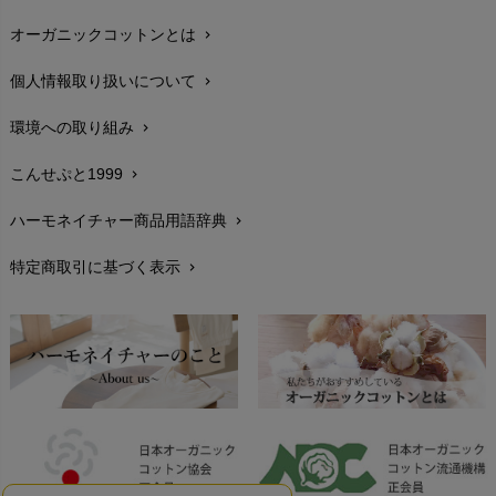
オーガニックコットンとは
chevron_right
在庫状況と発送予定
chevron_right
個人情報取り扱いについて
chevron_right
サイズ・寸法
chevron_right
環境への取り組み
chevron_right
生地・素材
chevron_right
こんせぷと1999
chevron_right
お手入れについて
chevron_right
ハーモネイチャー商品用語辞典
chevron_right
レビューを書こう
chevron_right
特定商取引に基づく表示
chevron_right
返品交換
chevron_right
FAXでのご注文
chevron_right
お問い合わせ
chevron_right