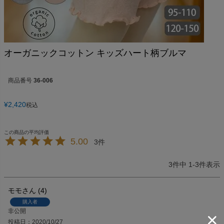
オーガニックコットン キッズハート柄ブルマ
商品番号
36-006
¥
2,420
税込
5.00
3
3
件中
1
-
3
件表示
モモ
4
購入者
非公開
投稿日
2020/10/27