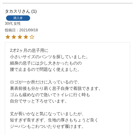
タカスリ
1
購入者
30代
女性
投稿日
2021/09/18
2才2ヶ月の息子用に

小さいサイズのパンツを探していました。

細身の息子には少し大きかったものの

腰で止まるので問題なく使えました。

ロゴが一か所だけに入っているので、

裏表前後も分かり易く息子自身で着脱できます。

ゴムも緩めなので急いでトイレに行く時も

自分でサッと下ろせています。

丈が長いかなと気になっていましたが、

短すぎず長すぎず、生地の厚さもちょうど良く

ジーパンもごわついたりせず履けます。
