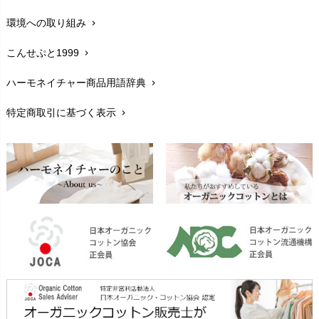
環境への取り組み
chevron_right
生地・素材
chevron_right
こんせぷと1999
chevron_right
お手入れについて
chevron_right
ハーモネイチャー商品用語辞典
chevron_right
レビューを書こう
chevron_right
特定商取引に基づく表示
chevron_right
返品交換
chevron_right
FAXでのご注文
chevron_right
お問い合わせ
chevron_right