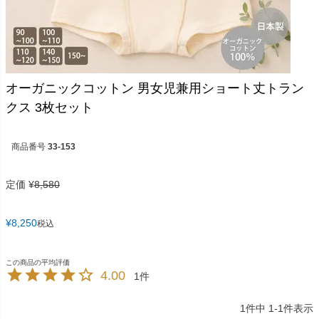
オーガニックコットン 男女児兼用ショート丈トラン
クス 3枚セット
商品番号
33-153
定価
¥
8,580
¥
8,250
税込
4.00
1
1
件中
1
-
1
件表示